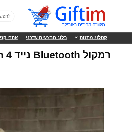
קטלוג מתנות
בלוג מבצעים עדכני
אתרי קני
רמקול Bluetooth נייד Ultimate Ears Megaboom 4