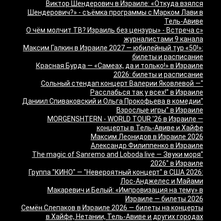
Виктор Шендерович в Израиле: «Откуда взялся
Шендерович?» - съёмка программы с Марком Лави в
Тель-Авиве
«О чём молчит ТВ? Израиль без цензуры» - Встреча с
журналистами 9 канала
Максим Галкин в Израиле 2027 — юбилейный тур «50!»:
билеты и расписание
Красная Бурда — «Самеах, да и только!» в Израиле
2026: билеты и расписание
"Сольный стендап концерт Валерии Яковлевой —
Расслабься так у всех!" в Израиле
"Даниил Спиваковский и Ольга Прокофьева в комедии
Взрослые игры" в Израиле
MORGENSHTERN - WORLD TOUR '26 в Израиле —
концерты в Тель-Авиве и Хайфе
Максим Леонидов в Израиле 2026
Александр Филиппенко в Израиле
"The magic of Sanremo and Loboda live — Звуки моря
2026" в Израиле
Группа "КИНО" — "Невероятный концерт" в США 2026:
Лос-Анджелес и Майами
Макаревич и Белый: «Импровизация на тему» в
Израиле — билеты 2026
Семён Слепаков в Израиле 2026 — билеты на концерты
в Хайфе, Нетании, Тель-Авиве и других городах