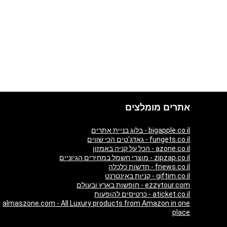
אתרים מומלצים
bigapple.co.il - בלוג בניית אתרים
fungets.co.il - גאדג'טים הכי שווים
azone.co.il - הכל על קניה באמזון
zipzap.co.il - מוצרי חשמל במחירים הגיוניים
fnews.co.il - חדשות כלכלה
giftim.co.il - קניות באינטרנט
ezzytour.com - חופשות בארץ ובעולם
aticket.co.il - כרטיסים להופעות
almaszone.com - All Luxury products from Amazon in one
place