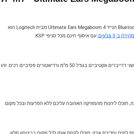
במחיר מבצע של ₪599 בלבד, במקום ₪799, רמקול ה-Bluetooth הנייד Ultimate Ears Megaboom 4 מבית Logitech הוא
ה ב-3 צבעים
, עם איסוף חינם מכל סניפי KSP.
הרמקול מספק צליל 360 מעלות עם סאונד עוצמתי, בזכות שני דרייברים אקטיביים בגודל 50 מ"מ ורדיאטורים פסיביים רכים. זהו