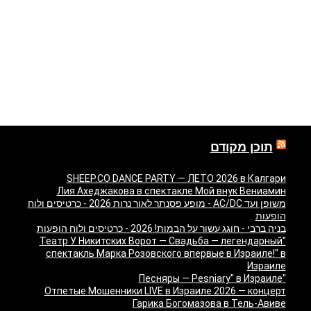
תוכן מקודם
SHEEP.CO DANCE PARTY — ЛЕТО 2026 в Калгари
Лия Ахеджакова в спектакле Мой внук Вениамин
משופן ועד AC/DC - מופע פסנתר לאור נרות 2026 - כרטיסים ולוח
הופעות
בניה ברבי - חוגג עשור על הבמות! 2026 - כרטיסים ולוח הופעות
"Театр У Никитских Ворот — Свадьба — легендарный
спектакль Марка Розовского впервые в Израиле!" в
Израиле
"Песняры — Pesniary" в Израиле
Отпетые Мошенники LIVE в Израиле 2026 — концерт
Гарика Богомазова в Тель-Авиве