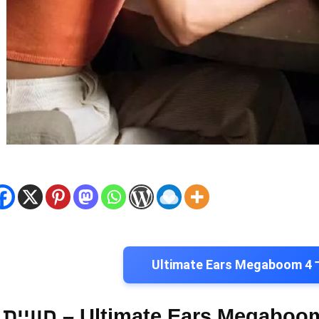
רמקול ה-Bluetooth הנייד Ultimate Ears Megaboom 4 – חוויית