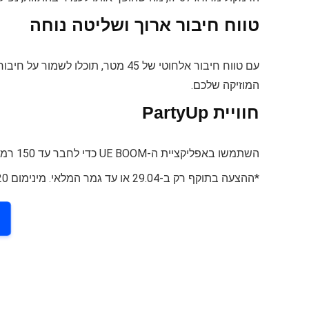
טווח חיבור ארוך ושליטה נוחה
עם טווח חיבור אלחוטי של 45 מטר, ת
המוזיקה שלכם.
חוויית PartyUp
השתמשו באפליקציית ה-UE BOOM כדי לחבר עד 150 רמקולים, וליצור חוויית שמע עוצמתית ומרגשת בכל מסיבה או אירוע.
*ההצעה בתוקף רק ב-29.04 או עד גמר המלאי. מינימום 20 יחידות במלאי מכל צבע.