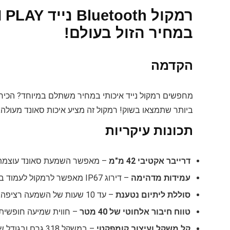
רמקול oth
במחיר הזול בעולם!
הקדמה
ביותר שתמצאו בשוק! רמקול זה מציע איכות סאונד מעולה, ע
תכונות עיקריות
דרייבר אקטיבי 42 מ"מ
– מאפשר השמעת סאונד עוצמתי 
עמידות מדהימה
– דירוג IP67 מאפשר לרמקול לעמוד בהתזות מים, נפילות למים וחדירת אבק. כן, הוא אפילו יכול לצוף!
סוללת ליתיום נטענת
– עד 10 שעות של השמעה רציפה, כך שתוכלו ליהנות מהמוזיקה האהובה עליכם ללא הפסקה.
טווח חיבור אלחוטי של 40 מטר
– חווית שמיעה חופשית 
קל משקל ועיצוב קומפקטי
– במשקל 318 גרם ובגודל של 10.4X9.5 ס"מ, הוא מושלם לנשיאה לכל מקום.