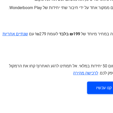
אחד על ידי חיבור שתי יחידות של Wonderboom Play.
ה במחיר מיוחד של
₪199 בלבד
לעומת ₪279! עם
שנתיים אחריות
המבצע בתוקף עד ה-29.04 או עד גמר המלאי, וישנם מינימום 50 יחידות במלאי. אל תמתינו לרגע האחרון! קחו את הרמקול
פק לכם.
לרכישה מהירה
קנו עכשיו