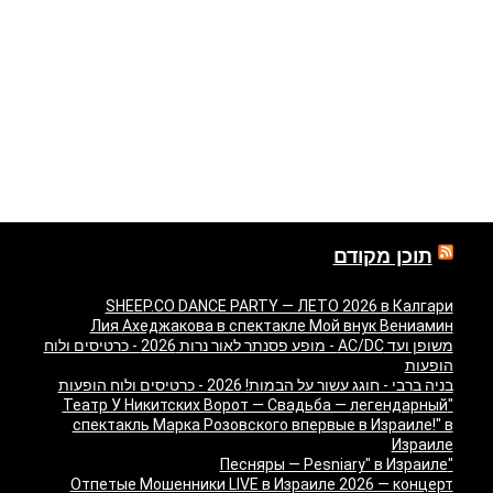
תוכן מקודם
SHEEP.CO DANCE PARTY — ЛЕТО 2026 в Калгари
Лия Ахеджакова в спектакле Мой внук Вениамин
משופן ועד AC/DC - מופע פסנתר לאור נרות 2026 - כרטיסים ולוח
הופעות
בניה ברבי - חוגג עשור על הבמות! 2026 - כרטיסים ולוח הופעות
"Театр У Никитских Ворот — Свадьба — легендарный
спектакль Марка Розовского впервые в Израиле!" в
Израиле
"Песняры — Pesniary" в Израиле
Отпетые Мошенники LIVE в Израиле 2026 — концерт