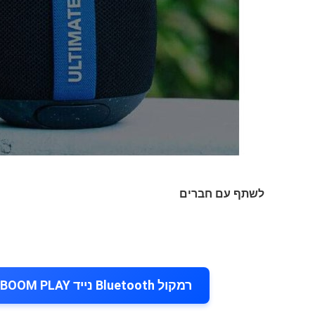
לשתף עם חברים
רמקול Bluetooth נייד Ultimate Ears WONDERBOOM PLAY במחיר הזול בעולם!