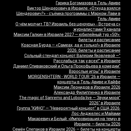
Гарика Богомазова в Тель-Авиве
Виктор Шендерович в Израиле: «Откуда взялся
Шендерович?» - съёмка программы с Марком Лави в
Тель-Авиве
«О чём молчит ТВ? Израиль без цензуры» - Встреча с
журналистами 9 канала
Максим Галкин в Израиле 2027 — юбилейный тур «50!»:
билеты и расписание
Красная Бурда — «Самеах, да и только!» в Израиле
2026: билеты и расписание
"Сольный стендап концерт Валерии Яковлевой —
Расслабься так у всех!" в Израиле
"Даниил Спиваковский и Ольга Прокофьева в комедии
Взрослые игры" в Израиле
MORGENSHTERN - WORLD TOUR '26 в Израиле —
концерты в Тель-Авиве и Хайфе
Максим Леонидов в Израиле 2026
Александр Филиппенко в Израиле
"The magic of Sanremo and Loboda live — Звуки моря
2026" в Израиле
Группа "КИНО" — "Невероятный концерт" в США 2026:
Лос-Анджелес и Майами
Макаревич и Белый: «Импровизация на тему» в
Израиле — билеты 2026
Семён Слепаков в Израиле 2026 — билеты на концерты