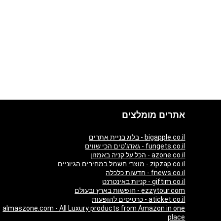
אתרים מומלצים
bigapple.co.il - בלוג בניית אתרים
fungets.co.il - גאדג'טים הכי שווים
azone.co.il - הכל על קניה באמזון
zipzap.co.il - מוצרי חשמל במחירים הגיוניים
fnews.co.il - חדשות כלכלה
giftim.co.il - קניות באינטרנט
ezzytour.com - חופשות בארץ ובעולם
aticket.co.il - כרטיסים להופעות
almaszone.com - All Luxury products from Amazon in one
place