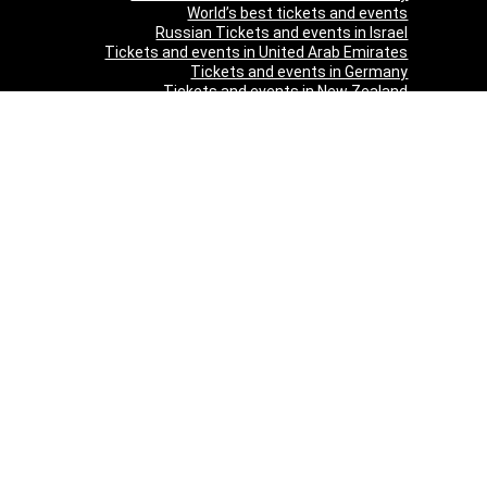
World’s best tickets and events
Russian Tickets and events in Israel
Tickets and events in United Arab Emirates
Tickets and events in Germany
Tickets and events in New Zealand
Tickets and events in South Africa
Tickets and events in Schweizerland
Tickets and events in Austria
Tickets and events in Denmark
Tickets and events in Italy
Tickets and events in Norway
Tickets and events in Poland
Tickets and events in Sweden
Tickets and events in Finland
Tickets and events in Belgium
Tickets and events in Netherlands
Tickets and events in Czech Republic
Tickets and events in Turkey
Tickets and events in Canada
Tickets and events in Spain
Tickets and events in France