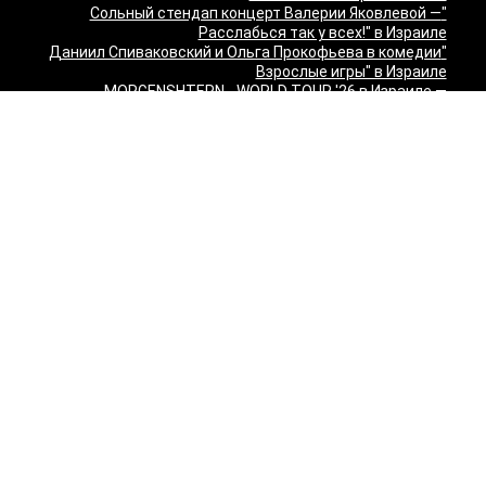
"Сольный стендап концерт Валерии Яковлевой —
Расслабься так у всех!" в Израиле
"Даниил Спиваковский и Ольга Прокофьева в комедии
Взрослые игры" в Израиле
MORGENSHTERN - WORLD TOUR '26 в Израиле —
концерты в Тель-Авиве и Хайфе
Максим Леонидов в Израиле 2026
Александр Филиппенко в Израиле
"The magic of Sanremo and Loboda live — Звуки моря
2026" в Израиле
Группа "КИНО" — "Невероятный концерт" в США 2026:
Лос-Анджелес и Майами
Макаревич и Белый: «Импровизация на тему» в
Израиле — билеты 2026
Семён Слепаков в Израиле 2026 — билеты на концерты
в Хайфе, Нетании, Тель-Авиве и других городах