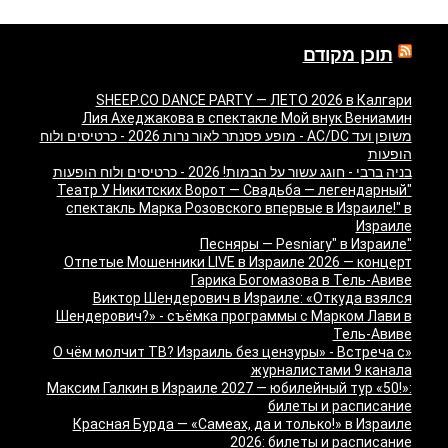
תוכן מקודם
SHEEP.CO DANCE PARTY — ЛЕТО 2026 в Калгари
Лия Ахеджакова в спектакле Мой внук Вениамин
משופן ועד AC/DC - מופע פסנתר לאור נרות 2026 - כרטיסים ולוח
הופעות
בניה ברבי - חוגג עשור על הבמות! 2026 - כרטיסים ולוח הופעות
"Театр У Никитских Ворот — Свадьба — легендарный
спектакль Марка Розовского впервые в Израиле!" в
Израиле
"Песняры — Pesniary" в Израиле
Отпетые Мошенники LIVE в Израиле 2026 — концерт
Гарика Богомазова в Тель-Авиве
Виктор Шендерович в Израиле: «Откуда взялся
Шендерович?» - съёмка программы с Марком Лави в
Тель-Авиве
«О чём молчит ТВ? Израиль без цензуры» - Встреча с
журналистами 9 канала
Максим Галкин в Израиле 2027 — юбилейный тур «50!»:
билеты и расписание
Красная Бурда — «Самеах, да и только!» в Израиле
2026: билеты и расписание