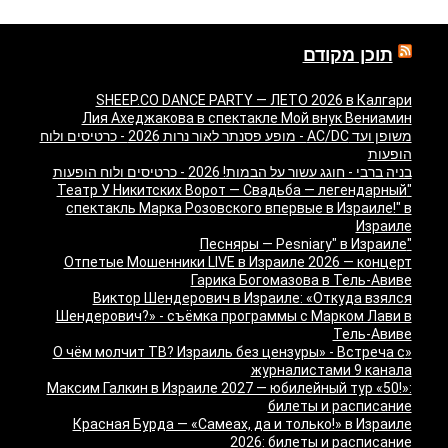
תוכן מקודם
SHEEP.CO DANCE PARTY — ЛЕТО 2026 в Калгари
Лия Ахеджакова в спектакле Мой внук Вениамин
משופן ועד AC/DC - מופע פסנתר לאור נרות 2026 - כרטיסים ולוח
הופעות
בניה ברבי - חוגג עשור על הבמות! 2026 - כרטיסים ולוח הופעות
"Театр У Никитских Ворот — Свадьба — легендарный
спектакль Марка Розовского впервые в Израиле!" в
Израиле
"Песняры — Pesniary" в Израиле
Отпетые Мошенники LIVE в Израиле 2026 — концерт
Гарика Богомазова в Тель-Авиве
Виктор Шендерович в Израиле: «Откуда взялся
Шендерович?» - съёмка программы с Марком Лави в
Тель-Авиве
«О чём молчит ТВ? Израиль без цензуры» - Встреча с
журналистами 9 канала
Максим Галкин в Израиле 2027 — юбилейный тур «50!»:
билеты и расписание
Красная Бурда — «Самеах, да и только!» в Израиле
2026: билеты и расписание