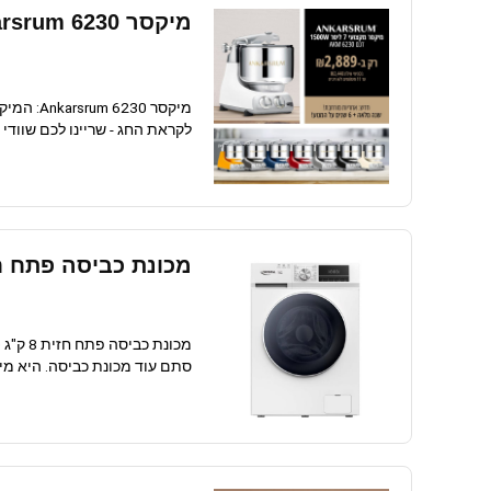
מיקסר Ankarsrum 6230: המיקסר שעושה את ההבדל
לקראת החג - שריינו לכם שוודי 
מכונת כביסה פתח חזית 8 ק"ג 1400 סל"ד 1480
סתם עוד מכונת כביסה. היא מיי