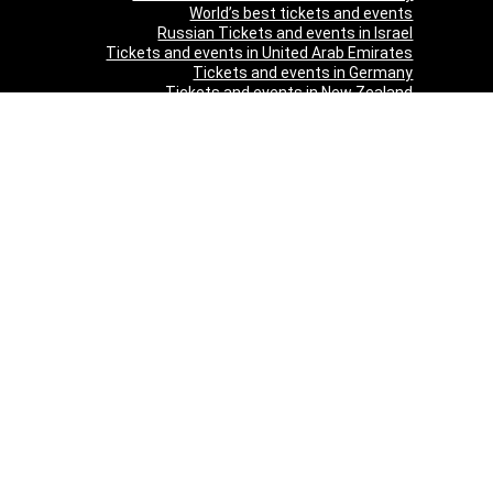
World’s best tickets and events
Russian Tickets and events in Israel
Tickets and events in United Arab Emirates
Tickets and events in Germany
Tickets and events in New Zealand
Tickets and events in South Africa
Tickets and events in Schweizerland
Tickets and events in Austria
Tickets and events in Denmark
Tickets and events in Italy
Tickets and events in Norway
Tickets and events in Poland
Tickets and events in Sweden
Tickets and events in Finland
Tickets and events in Belgium
Tickets and events in Netherlands
Tickets and events in Czech Republic
Tickets and events in Turkey
Tickets and events in Canada
Tickets and events in Spain
Tickets and events in France