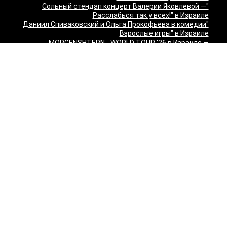
"Сольный стендап концерт Валерии Яковлевой —
Расслабься так у всех!" в Израиле
"Даниил Спиваковский и Ольга Прокофьева в комедии
Взрослые игры" в Израиле
MORGENSHTERN - WORLD TOUR '26 в Израиле —
концерты в Тель-Авиве и Хайфе
Максим Леонидов в Израиле 2026
Александр Филиппенко в Израиле
"The magic of Sanremo and Loboda live — Звуки моря
2026" в Израиле
Группа "КИНО" — "Невероятный концерт" в США 2026:
Лос-Анджелес и Майами
Макаревич и Белый: «Импровизация на тему» в
Израиле — билеты 2026
Семён Слепаков в Израиле 2026 — билеты на концерты
в Хайфе, Нетании, Тель-Авиве и других городах