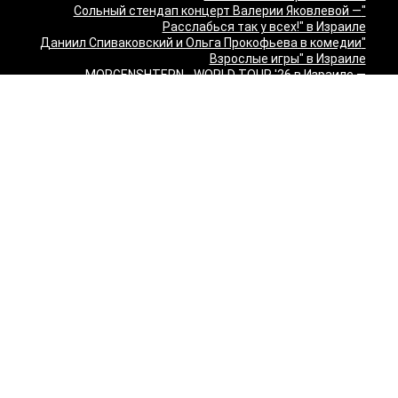
"Сольный стендап концерт Валерии Яковлевой —
Расслабься так у всех!" в Израиле
"Даниил Спиваковский и Ольга Прокофьева в комедии
Взрослые игры" в Израиле
MORGENSHTERN - WORLD TOUR '26 в Израиле —
концерты в Тель-Авиве и Хайфе
Максим Леонидов в Израиле 2026
Александр Филиппенко в Израиле
"The magic of Sanremo and Loboda live — Звуки моря
2026" в Израиле
Группа "КИНО" — "Невероятный концерт" в США 2026:
Лос-Анджелес и Майами
Макаревич и Белый: «Импровизация на тему» в
Израиле — билеты 2026
Семён Слепаков в Израиле 2026 — билеты на концерты
в Хайфе, Нетании, Тель-Авиве и других городах