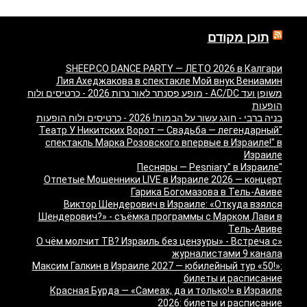
תוכן מקודם
SHEEP.CO DANCE PARTY — ЛЕТО 2026 в Калгари
Лия Ахеджакова в спектакле Мой внук Вениамин
משופן ועד AC/DC - מופע פסנתר לאור נרות 2026 - כרטיסים ולוח
הופעות
בניה ברבי - חוגג עשור על הבמות! 2026 - כרטיסים ולוח הופעות
"Театр У Никитских Ворот — Свадьба — легендарный
спектакль Марка Розовского впервые в Израиле!" в
Израиле
"Песняры — Pesniary" в Израиле
Отпетые Мошенники LIVE в Израиле 2026 — концерт
Гарика Богомазова в Тель-Авиве
Виктор Шендерович в Израиле: «Откуда взялся
Шендерович?» - съёмка программы с Марком Лави в
Тель-Авиве
«О чём молчит ТВ? Израиль без цензуры» - Встреча с
журналистами 9 канала
Максим Галкин в Израиле 2027 — юбилейный тур «50!»:
билеты и расписание
Красная Бурда — «Самеах, да и только!» в Израиле
2026: билеты и расписание