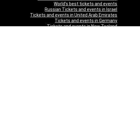
World’s best tickets and events
Russian Tickets and events in Israel
Tickets and events in United Arab Emirates
Tickets and events in Germany
Tickets and events in New Zealand
Tickets and events in South Africa
Tickets and events in Schweizerland
Tickets and events in Austria
Tickets and events in Denmark
Tickets and events in Italy
Tickets and events in Norway
Tickets and events in Poland
Tickets and events in Sweden
Tickets and events in Finland
Tickets and events in Belgium
Tickets and events in Netherlands
Tickets and events in Czech Republic
Tickets and events in Turkey
Tickets and events in Canada
Tickets and events in Spain
Tickets and events in France