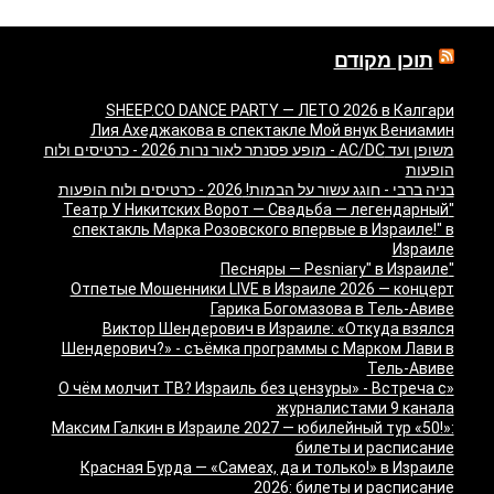
תוכן מקודם
SHEEP.CO DANCE PARTY — ЛЕТО 2026 в Калгари
Лия Ахеджакова в спектакле Мой внук Вениамин
משופן ועד AC/DC - מופע פסנתר לאור נרות 2026 - כרטיסים ולוח
הופעות
בניה ברבי - חוגג עשור על הבמות! 2026 - כרטיסים ולוח הופעות
"Театр У Никитских Ворот — Свадьба — легендарный
спектакль Марка Розовского впервые в Израиле!" в
Израиле
"Песняры — Pesniary" в Израиле
Отпетые Мошенники LIVE в Израиле 2026 — концерт
Гарика Богомазова в Тель-Авиве
Виктор Шендерович в Израиле: «Откуда взялся
Шендерович?» - съёмка программы с Марком Лави в
Тель-Авиве
«О чём молчит ТВ? Израиль без цензуры» - Встреча с
журналистами 9 канала
Максим Галкин в Израиле 2027 — юбилейный тур «50!»:
билеты и расписание
Красная Бурда — «Самеах, да и только!» в Израиле
2026: билеты и расписание