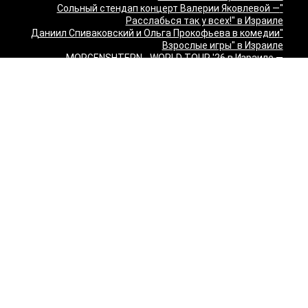
"Сольный стендап концерт Валерии Яковлевой —
Расслабься так у всех!" в Израиле
"Даниил Спиваковский и Ольга Прокофьева в комедии
Взрослые игры" в Израиле
MORGENSHTERN - WORLD TOUR '26 в Израиле —
концерты в Тель-Авиве и Хайфе
Максим Леонидов в Израиле 2026
Александр Филиппенко в Израиле
"The magic of Sanremo and Loboda live — Звуки моря
2026" в Израиле
Группа "КИНО" — "Невероятный концерт" в США 2026:
Лос-Анджелес и Майами
Макаревич и Белый: «Импровизация на тему» в
Израиле — билеты 2026
Семён Слепаков в Израиле 2026 — билеты на концерты
в Хайфе, Нетании, Тель-Авиве и других городах