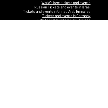
World’s best tickets and events
Russian Tickets and events in Israel
Tickets and events in United Arab Emirates
Tickets and events in Germany
Tickets and events in New Zealand
Tickets and events in South Africa
Tickets and events in Schweizerland
Tickets and events in Austria
Tickets and events in Denmark
Tickets and events in Italy
Tickets and events in Norway
Tickets and events in Poland
Tickets and events in Sweden
Tickets and events in Finland
Tickets and events in Belgium
Tickets and events in Netherlands
Tickets and events in Czech Republic
Tickets and events in Turkey
Tickets and events in Canada
Tickets and events in Spain
Tickets and events in France