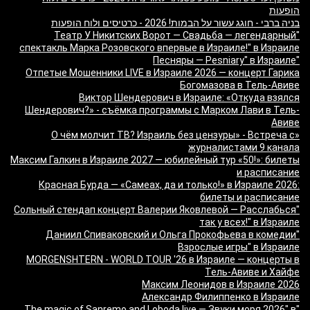
הופעות
בניה ברבי - חוגג עשור על הבמות! 2026 - כרטיסים ולוח הופעות
"Театр У Никитских Ворот — Свадьба — легендарный
спектакль Марка Розовского впервые в Израиле!" в Израиле
"Песняры — Pesniary" в Израиле
Отпетые Мошенники LIVE в Израиле 2026 — концерт Гарика
Богомазова в Тель-Авиве
Виктор Шендерович в Израиле: «Откуда взялся
Шендерович?» - съёмка программы с Марком Лави в Тель-
Авиве
«О чём молчит ТВ? Израиль без цензуры» - Встреча с
журналистами 9 канала
Максим Галкин в Израиле 2027 — юбилейный тур «50!»: билеты
и расписание
Красная Бурда — «Самеах, да и только!» в Израиле 2026:
билеты и расписание
"Сольный стендап концерт Валерии Яковлевой — Расслабься
так у всех!" в Израиле
"Даниил Спиваковский и Ольга Прокофьева в комедии
Взрослые игры" в Израиле
MORGENSHTERN - WORLD TOUR '26 в Израиле — концерты в
Тель-Авиве и Хайфе
Максим Леонидов в Израиле 2026
Александр Филиппенко в Израиле
"The magic of Sanremo and Loboda live — Звуки моря 2026" в