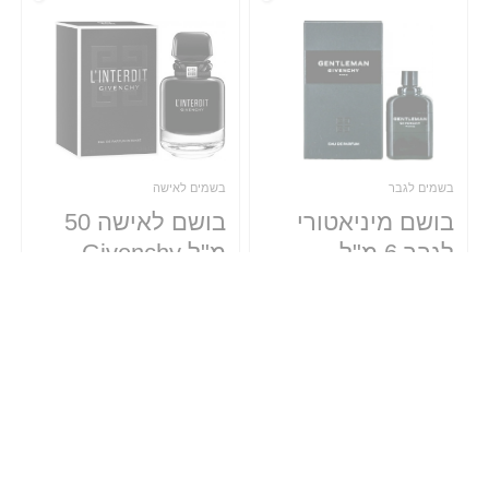
בשמים לגבר
בשמים לאישה
בושם מיניאטורי
בושם לאישה 50
לגבר 6 מ"ל
מ"ל Givenchy
L’interdit
Givenchy
Gentleman או
Intense או דה
דה פרפיום
פרפיום E.D.P
E.D.P
₪
335.00
₪
59.00