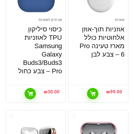
ריהוט לגינה
רמקולים אלחוטיים
שטיחים
אוזניות
אביזרים לאוזניות
שלטים אוניברסליים
אוזניות תוך-אוזן
כיסוי סיליקון
שעונים וארנקים
אלחוטיות כולל
TPU לאוזניות
שעונים וארנקים, ארנקים ואמצעי לנשיאת כסף
מארז טעינה Pro
Samsung
שעונים שולחניים
6 – צבע לבן
Galaxy
תאורה
Buds3/Buds3
תאורה, מנורות שולחן
Pro – צבע כחול
תינוקות ופעוטות, גמילה מחיתולים
תיקי גב לנוער
כל הקטגוריות
₪
30.00
₪
99.00