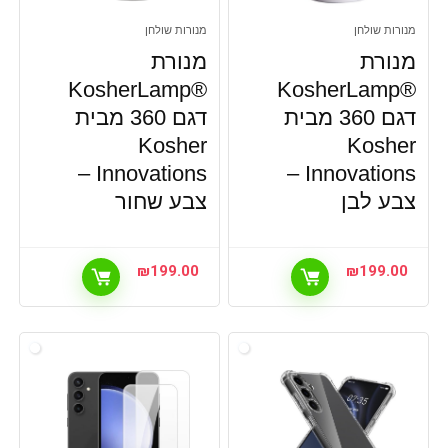
משקולות
מנורות שולחן
מנורות שולחן
משקלים
מנורת
מנורת
מתאמים
®KosherLamp
®KosherLamp
מתנות לילדים
דגם 360 מבית
דגם 360 מבית
מתקני אימון ביתיים
Kosher
Kosher
מתקני מתח
Innovations –
סטים חזרה לבית הספר
Innovations –
סניטריה
צבע לבן
צבע שחור
סניטריה, מקלחונים
ספורט
₪
199.00
₪
199.00
ספורט, ארקייד ביתי
ספורט, יוגה ופילאטיס
ספות כושר
פארם,תינוקות, הריון ולידה
פוקימון / Pokémon
פנסי חירום לרכב
פעילות יוצרת וקסמים