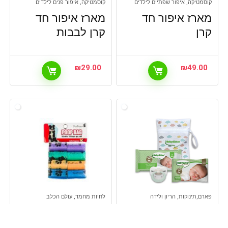
קוסמטיקה, איפור שפתיים לילדים
קוסמטיקה, איפור פנים לילדים
מארז איפור חד
מארז איפור חד
קרן
קרן לבבות
₪
29.00
₪
49.00
פארם,תינוקות, הריון ולידה
לחיות מחמד, עולם הכלב
ערכת לידה מבית
פטס פרוג'קט
KSP
שקי קקי בריח