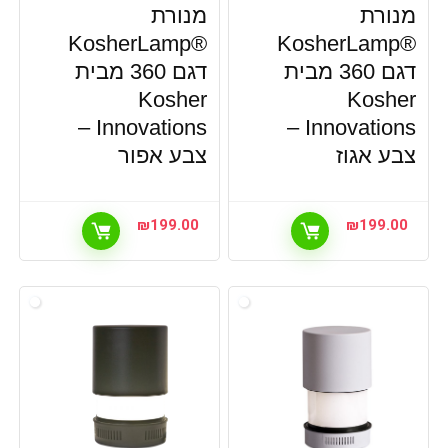
מנורת
מנורת
מחשבים וסלולר,שעונים וארנקים, אביזרים לשעונים וצמידים
®KosherLamp
®KosherLamp
חכמים
דגם 360 מבית
דגם 360 מבית
מיזוג וחימום הבית
Kosher
Kosher
מיכשור רפואי
מכונת גילוח
Innovations –
Innovations –
מכשירי עיסוי
צבע אגוז
צבע אפור
מכשירים טיפוליים
מנורות חכמות
₪
199.00
₪
199.00
מנורות שולחן
מסכי הקרנה
מציאון ותצוגות
מקלחונים
מקרנים
משחקי חשיבה ולמידה
משחקי כדור
משחקי ספורט לילדים
משחקי קופסא