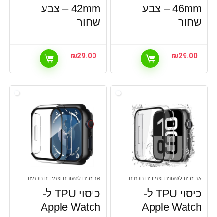
46mm – צבע
42mm – צבע
בישול ואפיה
שחור
בישול חוץ, כיסויים לטאבון
שחור
בקרים
בריאות ועיסוי
₪
29.00
₪
29.00
בריאות ועיסוי, מזרני דיקור‏
גומיות רצועות טבעות וחישוקים
דשא סינטטי
הכל לבית
הכל לבית, פתרונות אחסון לבית
הכל לבית,לרכב ולאופנוע, דגלים
הלבשה,מיזוג וחימום הבית, מטריות
הלבשה,מיזוג וחימום, מטריות
התעמלות וחיטוב
חבלים ודלגיות
אביזרים לשעונים וצמידים חכמים
אביזרים לשעונים וצמידים חכמים
טאבלטים
כיסוי TPU ל-
כיסוי TPU ל-
טיפוח ויופי
Apple Watch
Apple Watch
טיפוח ויופי, אביזרים למייבשי שיער