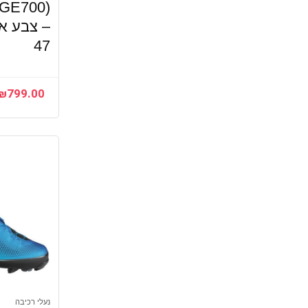
(GE700)
– צבע אפ
47
₪
799.00
נעלי רכיבה