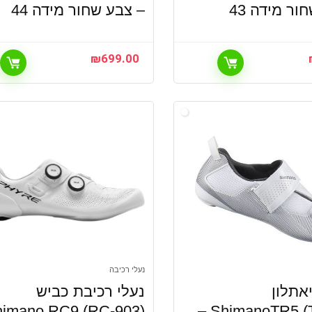
ור מידה 43
– צבע שחור מידה 44
₪
699.00
נעלי רכיבה
אתלון
נעלי רכיבת כביש
himano RC9 (RC-903)
ShimanoTR5 (TR-501) –