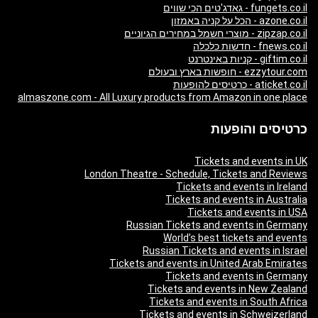
fungets.co.il - גאדג'טים הכי שווים
azone.co.il - הכל על קניה באמזון
zipzap.co.il - מוצרי חשמל במחירים הגיוניים
fnews.co.il - חדשות כלכלה
giftim.co.il - קניות באינטרנט
ezzytour.com - חופשות בארץ ובעולם
aticket.co.il - כרטיסים להופעות
almaszone.com - All Luxury products from Amazon in one place
כרטיסים והופעות
Tickets and events in UK
London Theatre - Schedule, Tickets and Reviews
Tickets and events in Ireland
Tickets and events in Australia
Tickets and events in USA
Russian Tickets and events in Germany
World’s best tickets and events
Russian Tickets and events in Israel
Tickets and events in United Arab Emirates
Tickets and events in Germany
Tickets and events in New Zealand
Tickets and events in South Africa
Tickets and events in Schweizerland