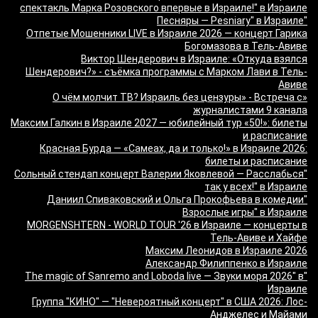
спектакль Марка Розовского впервые в Израиле!" в Израиле
"Песняры — Pesniary" в Израиле
Отпетые Мошенники LIVE в Израиле 2026 — концерт Гарика
Богомазова в Тель-Авиве
Виктор Шендерович в Израиле: «Откуда взялся
Шендерович?» - съёмка программы с Марком Лави в Тель-
Авиве
«О чём молчит ТВ? Израиль без цензуры» - Встреча с
журналистами 9 канала
Максим Галкин в Израиле 2027 — юбилейный тур «50!»: билеты
и расписание
Красная Бурда — «Самеах, да и только!» в Израиле 2026:
билеты и расписание
"Сольный стендап концерт Валерии Яковлевой — Расслабься
так у всех!" в Израиле
"Даниил Спиваковский и Ольга Прокофьева в комедии
Взрослые игры" в Израиле
MORGENSHTERN - WORLD TOUR '26 в Израиле — концерты в
Тель-Авиве и Хайфе
Максим Леонидов в Израиле 2026
Александр Филиппенко в Израиле
"The magic of Sanremo and Loboda live — Звуки моря 2026" в
Израиле
Группа "КИНО" — "Невероятный концерт" в США 2026: Лос-
Анджелес и Майами