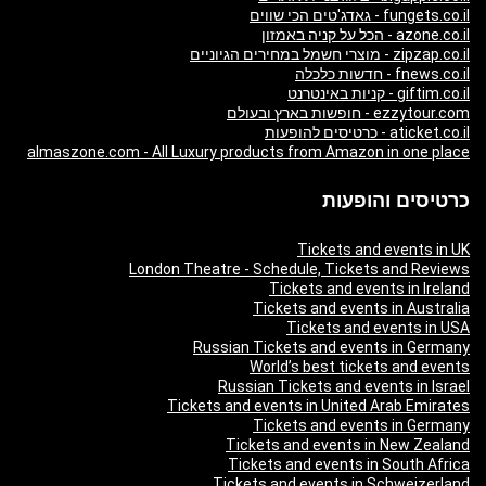
fungets.co.il - גאדג'טים הכי שווים
azone.co.il - הכל על קניה באמזון
zipzap.co.il - מוצרי חשמל במחירים הגיוניים
fnews.co.il - חדשות כלכלה
giftim.co.il - קניות באינטרנט
ezzytour.com - חופשות בארץ ובעולם
aticket.co.il - כרטיסים להופעות
almaszone.com - All Luxury products from Amazon in one place
כרטיסים והופעות
Tickets and events in UK
London Theatre - Schedule, Tickets and Reviews
Tickets and events in Ireland
Tickets and events in Australia
Tickets and events in USA
Russian Tickets and events in Germany
World’s best tickets and events
Russian Tickets and events in Israel
Tickets and events in United Arab Emirates
Tickets and events in Germany
Tickets and events in New Zealand
Tickets and events in South Africa
Tickets and events in Schweizerland