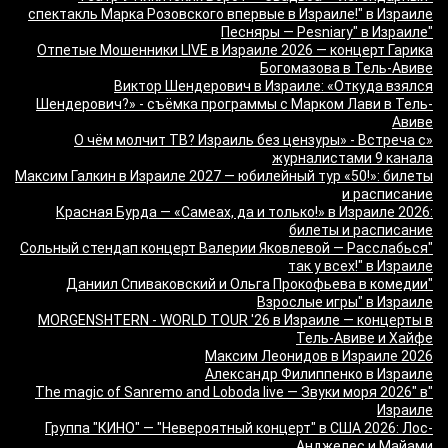
спектакль Марка Розовского впервые в Израиле!" в Израиле
"Песняры — Pesniary" в Израиле
Отпетые Мошенники LIVE в Израиле 2026 — концерт Гарика
Богомазова в Тель-Авиве
Виктор Шендерович в Израиле: «Откуда взялся
Шендерович?» - съёмка программы с Марком Лави в Тель-
Авиве
«О чём молчит ТВ? Израиль без цензуры» - Встреча с
журналистами 9 канала
Максим Галкин в Израиле 2027 — юбилейный тур «50!»: билеты
и расписание
Красная Бурда — «Самеах, да и только!» в Израиле 2026:
билеты и расписание
"Сольный стендап концерт Валерии Яковлевой — Расслабься
так у всех!" в Израиле
"Даниил Спиваковский и Ольга Прокофьева в комедии
Взрослые игры" в Израиле
MORGENSHTERN - WORLD TOUR '26 в Израиле — концерты в
Тель-Авиве и Хайфе
Максим Леонидов в Израиле 2026
Александр Филиппенко в Израиле
"The magic of Sanremo and Loboda live — Звуки моря 2026" в
Израиле
Группа "КИНО" — "Невероятный концерт" в США 2026: Лос-
Анджелес и Майами