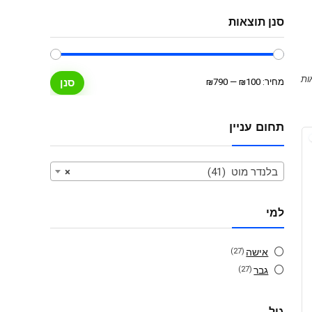
סנן תוצאות
מחיר
מחיר
מחיר:
₪100
—
₪790
סנן
מינימלי
מקסימלי
תחום עניין
בלנדר מוט (41)
×
למי
אישה
(27)
גבר
(27)
גיל