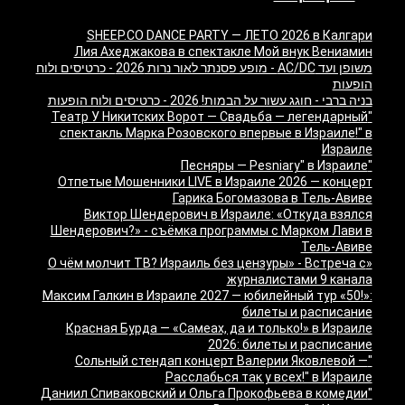
SHEEP.CO DANCE PARTY — ЛЕТО 2026 в Калгари
Лия Ахеджакова в спектакле Мой внук Вениамин
משופן ועד AC/DC - מופע פסנתר לאור נרות 2026 - כרטיסים ולוח
הופעות
בניה ברבי - חוגג עשור על הבמות! 2026 - כרטיסים ולוח הופעות
"Театр У Никитских Ворот — Свадьба — легендарный
спектакль Марка Розовского впервые в Израиле!" в
Израиле
"Песняры — Pesniary" в Израиле
Отпетые Мошенники LIVE в Израиле 2026 — концерт
Гарика Богомазова в Тель-Авиве
Виктор Шендерович в Израиле: «Откуда взялся
Шендерович?» - съёмка программы с Марком Лави в
Тель-Авиве
«О чём молчит ТВ? Израиль без цензуры» - Встреча с
журналистами 9 канала
Максим Галкин в Израиле 2027 — юбилейный тур «50!»:
билеты и расписание
Красная Бурда — «Самеах, да и только!» в Израиле
2026: билеты и расписание
"Сольный стендап концерт Валерии Яковлевой —
Расслабься так у всех!" в Израиле
"Даниил Спиваковский и Ольга Прокофьева в комедии