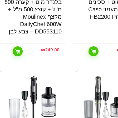
ט + סכינים
בלנדר מוט + קערה 800
נוספות ומעמד Caso
מ"ל + קוצץ 500 מ"ל +
HB2200 P
מקצף Moulinex
DailyChef 600W
DD553110 – צבע לבן
₪
249.00