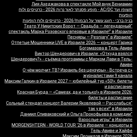
Лия Ахеджакова в спектакле Мой внук Вениамин
משופן ועד AC/DC - מופע פסנתר לאור נרות 2026 - כרטיסים ולוח
הופעות
בניה ברבי - חוגג עשור על הבמות! 2026 - כרטיסים ולוח הופעות
"Театр У Никитских Ворот — Свадьба — легендарный
спектакль Марка Розовского впервые в Израиле!" в Израиле
"Песняры — Pesniary" в Израиле
Отпетые Мошенники LIVE в Израиле 2026 — концерт Гарика
Богомазова в Тель-Авиве
Виктор Шендерович в Израиле: «Откуда взялся
Шендерович?» - съёмка программы с Марком Лави в Тель-
Авиве
«О чём молчит ТВ? Израиль без цензуры» - Встреча с
журналистами 9 канала
Максим Галкин в Израиле 2027 — юбилейный тур «50!»: билеты
и расписание
Красная Бурда — «Самеах, да и только!» в Израиле 2026:
билеты и расписание
"Сольный стендап концерт Валерии Яковлевой — Расслабься
так у всех!" в Израиле
"Даниил Спиваковский и Ольга Прокофьева в комедии
Взрослые игры" в Израиле
MORGENSHTERN - WORLD TOUR '26 в Израиле — концерты в
Тель-Авиве и Хайфе
Максим Леонидов в Израиле 2026