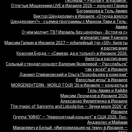
"Песняры — Pesniary" в Израиле
Отпетые Мошенники LIVE в Израиле 2026 — концерт Гарика
Богомазова в Тель-Авиве
Виктор Шендерович в Израиле: «Откуда взялся
Шендерович?» - съёмка программы с Марком Лави в Тель-
Авиве
«О чём молчит ТВ? Израиль без цензуры» - Встреча с
журналистами 9 канала
Максим Галкин в Израиле 2027 — юбилейный тур «50!»: билеты
и расписание
Красная Бурда — «Самеах, да и только!» в Израиле 2026:
билеты и расписание
"Сольный стендап концерт Валерии Яковлевой — Расслабься
так у всех!" в Израиле
"Даниил Спиваковский и Ольга Прокофьева в комедии
Взрослые игры" в Израиле
MORGENSHTERN - WORLD TOUR '26 в Израиле — концерты в
Тель-Авиве и Хайфе
Максим Леонидов в Израиле 2026
Александр Филиппенко в Израиле
"The magic of Sanremo and Loboda live — Звуки моря 2026" в
Израиле
Группа "КИНО" — "Невероятный концерт" в США 2026: Лос-
Анджелес и Майами
Макаревич и Белый: «Импровизация на тему» в Израиле —