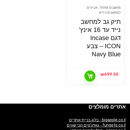
מחשבים וסלולר, אביזרים
למחשבים ניידים
תיק גב למחשב
נייד עד 16 אינץ'
דגם Incase
ICON – צבע
Navy Blue
₪
699.00
אתרים מומלצים
bigapple.co.il - בלוג בניית אתרים
fungets.co.il - גאדג'טים הכי שווים