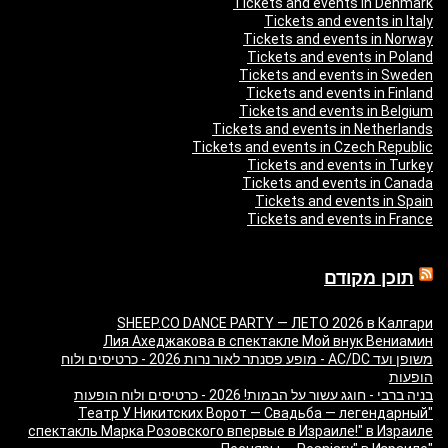
Tickets and events in Denmark
Tickets and events in Italy
Tickets and events in Norway
Tickets and events in Poland
Tickets and events in Sweden
Tickets and events in Finland
Tickets and events in Belgium
Tickets and events in Netherlands
Tickets and events in Czech Republic
Tickets and events in Turkey
Tickets and events in Canada
Tickets and events in Spain
Tickets and events in France
תוכן מקודם
SHEEP.CO DANCE PARTY — ЛЕТО 2026 в Калгари
Лия Ахеджакова в спектакле Мой внук Вениамин
משופן ועד AC/DC - מופע פסנתר לאור נרות 2026 - כרטיסים ולוח
הופעות
בניה ברבי - חוגג עשור על הבמות! 2026 - כרטיסים ולוח הופעות
"Театр У Никитских Ворот — Свадьба — легендарный
спектакль Марка Розовского впервые в Израиле!" в Израиле