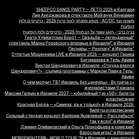
SHEEP.CO DANCE PARTY — ЛЕТО 2026 в Калгари
Лия Ахеджакова в спектакле Мой внук Вениамин
משופן ועד AC/DC - מופע פסנתר לאור נרות 2026 - כרטיסים ולוח
הופעות
בניה ברבי - חוגג עשור על הבמות! 2026 - כרטיסים ולוח הופעות
"Театр У Никитских Ворот — Свадьба — легендарный
спектакль Марка Розовского впервые в Израиле!" в Израиле
"Песняры — Pesniary" в Израиле
Отпетые Мошенники LIVE в Израиле 2026 — концерт Гарика
Богомазова в Тель-Авиве
Виктор Шендерович в Израиле: «Откуда взялся
Шендерович?» - съёмка программы с Марком Лави в Тель-
Авиве
«О чём молчит ТВ? Израиль без цензуры» - Встреча с
журналистами 9 канала
Максим Галкин в Израиле 2027 — юбилейный тур «50!»: билеты
и расписание
Красная Бурда — «Самеах, да и только!» в Израиле 2026:
билеты и расписание
"Сольный стендап концерт Валерии Яковлевой — Расслабься
так у всех!" в Израиле
"Даниил Спиваковский и Ольга Прокофьева в комедии
Взрослые игры" в Израиле
MORGENSHTERN - WORLD TOUR '26 в Израиле — концерты в