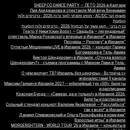
SHEEP.CO DANCE PARTY — ЛЕТО 2026 в Калгари
Лия Ахеджакова в спектакле Мой внук Вениамин
משופן ועד AC/DC - מופע פסנתר לאור נרות 2026 - כרטיסים ולוח
הופעות
בניה ברבי - חוגג עשור על הבמות! 2026 - כרטיסים ולוח הופעות
"Театр У Никитских Ворот — Свадьба — легендарный
спектакль Марка Розовского впервые в Израиле!" в Израиле
"Песняры — Pesniary" в Израиле
Отпетые Мошенники LIVE в Израиле 2026 — концерт Гарика
Богомазова в Тель-Авиве
Виктор Шендерович в Израиле: «Откуда взялся
Шендерович?» - съёмка программы с Марком Лави в Тель-
Авиве
«О чём молчит ТВ? Израиль без цензуры» - Встреча с
журналистами 9 канала
Максим Галкин в Израиле 2027 — юбилейный тур «50!»: билеты
и расписание
Красная Бурда — «Самеах, да и только!» в Израиле 2026:
билеты и расписание
"Сольный стендап концерт Валерии Яковлевой — Расслабься
так у всех!" в Израиле
"Даниил Спиваковский и Ольга Прокофьева в комедии
Взрослые игры" в Израиле
MORGENSHTERN - WORLD TOUR '26 в Израиле — концерты в