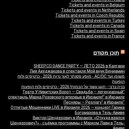
Tickets and events in Belgium
Tickets and events in Netherlands
Tickets and events in Czech Republic
Tickets and events in Turkey
Tickets and events in Canada
Tickets and events in Spain
Tickets and events in France
תוכן מקודם
SHEEP.CO DANCE PARTY — ЛЕТО 2026 в Калгари
Лия Ахеджакова в спектакле Мой внук Вениамин
משופן ועד AC/DC - מופע פסנתר לאור נרות 2026 - כרטיסים ולוח
הופעות
בניה ברבי - חוגג עשור על הבמות! 2026 - כרטיסים ולוח הופעות
"Театр У Никитских Ворот — Свадьба — легендарный
спектакль Марка Розовского впервые в Израиле!" в Израиле
"Песняры — Pesniary" в Израиле
Отпетые Мошенники LIVE в Израиле 2026 — концерт Гарика
Богомазова в Тель-Авиве
Виктор Шендерович в Израиле: «Откуда взялся
Шендерович?» - съёмка программы с Марком Лави в Тель-
Авиве