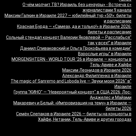
«О чём молчит ТВ? Израиль без цензуры» - Встреча с
журналистами 9 канала
Максим Галкин в Израиле 2027 — юбилейный тур «50!»: билеты
и расписание
Красная Бурда — «Самеах, да и только!» в Израиле 2026:
билеты и расписание
"Сольный стендап концерт Валерии Яковлевой — Расслабься
так у всех!" в Израиле
"Даниил Спиваковский и Ольга Прокофьева в комедии
Взрослые игры" в Израиле
MORGENSHTERN - WORLD TOUR '26 в Израиле — концерты в
Тель-Авиве и Хайфе
Максим Леонидов в Израиле 2026
Александр Филиппенко в Израиле
"The magic of Sanremo and Loboda live — Звуки моря 2026" в
Израиле
Группа "КИНО" — "Невероятный концерт" в США 2026: Лос-
Анджелес и Майами
Макаревич и Белый: «Импровизация на тему» в Израиле —
билеты 2026
Семён Слепаков в Израиле 2026 — билеты на концерты в
Хайфе, Нетании, Тель-Авиве и других городах