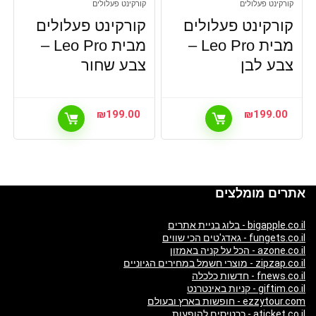
קורקינט פעלולים
קורקינט פעלולים
קורקינט פעלולים
קורקינט פעלולים
מבית Leo Pro –
מבית Leo Pro –
צבע לבן
צבע שחור
₪
199.00
₪
199.00
אתרים מומלצים
bigapple.co.il - בלוג בניית אתרים
fungets.co.il - גאדג'טים הכי שווים
azone.co.il - הכל על קניה באמזון
zipzap.co.il - מוצרי חשמל במחירים הגיוניים
fnews.co.il - חדשות כלכלה
giftim.co.il - קניות באינטרנט
ezzytour.com - חופשות בארץ ובעולם
aticket.co.il - כרטיסים להופעות