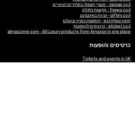
zipzap.co.il - מוצרי חשמל במחירים הגיוניים
fnews.co.il - חדשות כלכלה
giftim.co.il - קניות באינטרנט
ezzytour.com - חופשות בארץ ובעולם
aticket.co.il - כרטיסים להופעות
almaszone.com - All Luxury products from Amazon in one place
כרטיסים והופעות
Tickets and events in UK
London Theatre - Schedule, Tickets and Reviews
Tickets and events in Ireland
Tickets and events in Australia
Tickets and events in USA
Russian Tickets and events in Germany
World’s best tickets and events
Russian Tickets and events in Israel
Tickets and events in United Arab Emirates
Tickets and events in Germany
Tickets and events in New Zealand
Tickets and events in South Africa
Tickets and events in Schweizerland
Tickets and events in Austria
Tickets and events in Denmark