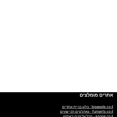
אתרים מומלצים
bigapple.co.il - בלוג בניית אתרים
fungets.co.il - גאדג'טים הכי שווים
azone.co.il - הכל על קניה באמזון