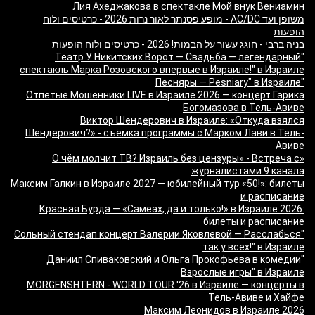
Лия Ахеджакова в спектакле Мой внук Вениамин
משופן ועד AC/DC - מופע פסנתר לאור נרות 2026 - כרטיסים ולוח
הופעות
בניה ברבי - חוגג עשור על הבמות! 2026 - כרטיסים ולוח הופעות
"Театр У Никитских Ворот — Свадьба — легендарный
спектакль Марка Розовского впервые в Израиле!" в Израиле
"Песняры — Pesniary" в Израиле
Отпетые Мошенники LIVE в Израиле 2026 — концерт Гарика
Богомазова в Тель-Авиве
Виктор Шендерович в Израиле: «Откуда взялся
Шендерович?» - съёмка программы с Марком Лави в Тель-
Авиве
«О чём молчит ТВ? Израиль без цензуры» - Встреча с
журналистами 9 канала
Максим Галкин в Израиле 2027 — юбилейный тур «50!»: билеты
и расписание
Красная Бурда — «Самеах, да и только!» в Израиле 2026:
билеты и расписание
"Сольный стендап концерт Валерии Яковлевой — Расслабься
так у всех!" в Израиле
"Даниил Спиваковский и Ольга Прокофьева в комедии
Взрослые игры" в Израиле
MORGENSHTERN - WORLD TOUR '26 в Израиле — концерты в
Тель-Авиве и Хайфе
Максим Леонидов в Израиле 2026