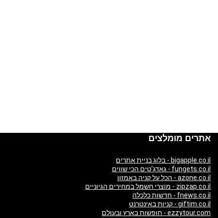
אתרים מומלצים
bigapple.co.il - בלוג בניית אתרים
fungets.co.il - גאדג'טים הכי שווים
azone.co.il - הכל על קניה באמזון
zipzap.co.il - מוצרי חשמל במחירים הגיוניים
fnews.co.il - חדשות כלכלה
giftim.co.il - קניות באינטרנט
ezzytour.com - חופשות בארץ ובעולם