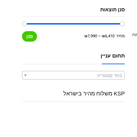
סנן תוצאות
מחיר
מחיר
מחיר:
₪6,410
—
₪7,990
סנן
מינימלי
מקסימלי
תחום עניין
בחר קטגוריה
KSP משלוח מהיר בישראל