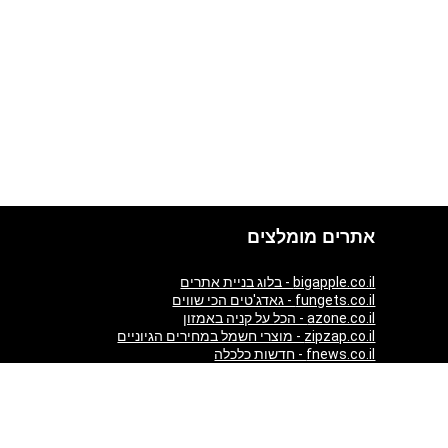
אתרים מומלצים
bigapple.co.il - בלוג בניית אתרים
fungets.co.il - גאדג'טים הכי שווים
azone.co.il - הכל על קניה באמזון
zipzap.co.il - מוצרי חשמל במחירים הגיוניים
fnews.co.il - חדשות כלכלה
giftim.co.il - קניות באינטרנט
ezzytour.com - חופשות בארץ ובעולם
aticket.co.il - כרטיסים להופעות
almaszone.com - All Luxury products from Amazon in one
place