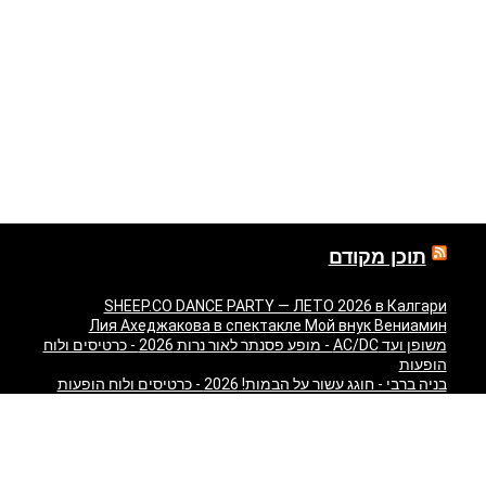
תוכן מקודם
SHEEP.CO DANCE PARTY — ЛЕТО 2026 в Калгари
Лия Ахеджакова в спектакле Мой внук Вениамин
משופן ועד AC/DC - מופע פסנתר לאור נרות 2026 - כרטיסים ולוח
הופעות
בניה ברבי - חוגג עשור על הבמות! 2026 - כרטיסים ולוח הופעות
"Театр У Никитских Ворот — Свадьба — легендарный
спектакль Марка Розовского впервые в Израиле!" в
Израиле
"Песняры — Pesniary" в Израиле
Отпетые Мошенники LIVE в Израиле 2026 — концерт