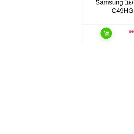
מסך מחשב Samsung
C49HG
₪