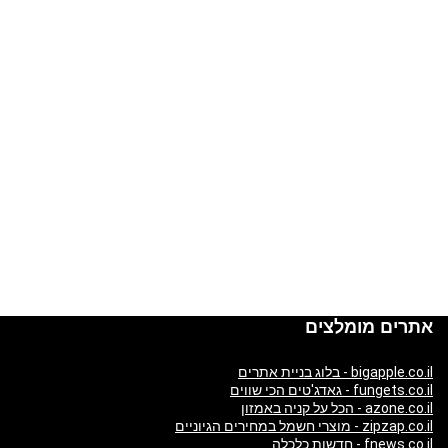
אתרים מומלצים
bigapple.co.il - בלוג בניית אתרים
fungets.co.il - גאדג'טים הכי שווים
azone.co.il - הכל על קניה באמזון
zipzap.co.il - מוצרי חשמל במחירים הגיוניים
fnews.co.il - חדשות כלכלה