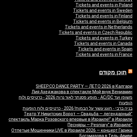
Tickets and events in Poland
Tickets and events in Sweden
Tickets and events in Finland
Tickets and events in Belgium
Tickets and events in Netherlands
Tickets and events in Czech Republic
Tickets and events in Turkey
Tickets and events in Canada
Tickets and events in Spain
Tickets and events in France
תוכן מקודם
SHEEP.CO DANCE PARTY — ЛЕТО 2026 в Калгари
Лия Ахеджакова в спектакле Мой внук Вениамин
משופן ועד AC/DC - מופע פסנתר לאור נרות 2026 - כרטיסים ולוח
הופעות
בניה ברבי - חוגג עשור על הבמות! 2026 - כרטיסים ולוח הופעות
"Театр У Никитских Ворот — Свадьба — легендарный
спектакль Марка Розовского впервые в Израиле!" в Израиле
"Песняры — Pesniary" в Израиле
Отпетые Мошенники LIVE в Израиле 2026 — концерт Гарика
Богомазова в Тель-Авиве