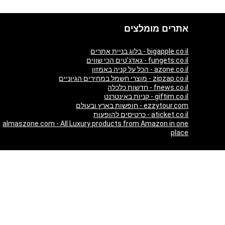
אתרים מומלצים
bigapple.co.il - בלוג בניית אתרים
fungets.co.il - גאדג'טים הכי שווים
azone.co.il - הכל על קניה באמזון
zipzap.co.il - מוצרי חשמל במחירים הגיוניים
fnews.co.il - חדשות כלכלה
giftim.co.il - קניות באינטרנט
ezzytour.com - חופשות בארץ ובעולם
aticket.co.il - כרטיסים להופעות
almaszone.com - All Luxury products from Amazon in one
place
כרטיסים והופעות
Tickets and events in UK
London Theatre - Schedule, Tickets and Reviews
Tickets and events in Ireland
Tickets and events in Australia
Tickets and events in USA
Russian Tickets and events in Germany