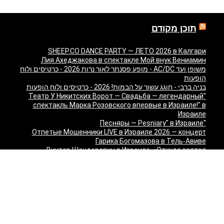
תוכן מקודם
SHEEP.CO DANCE PARTY — ЛЕТО 2026 в Калгари
Лия Ахеджакова в спектакле Мой внук Вениамин
משופן ועד AC/DC - מופע פסנתר לאור נרות 2026 - כרטיסים ולוח
הופעות
בניה ברבי - חוגג עשור על הבמות! 2026 - כרטיסים ולוח הופעות
"Театр У Никитских Ворот — Свадьба — легендарный
спектакль Марка Розовского впервые в Израиле!" в
Израиле
"Песняры — Pesniary" в Израиле
Отпетые Мошенники LIVE в Израиле 2026 — концерт
Гарика Богомазова в Тель-Авиве
Виктор Шендерович в Израиле: «Откуда взялся
Шендерович?» - съёмка программы с Марком Лави в
Тель-Авиве
«О чём молчит ТВ? Израиль без цензуры» - Встреча с
журналистами 9 канала
Максим Галкин в Израиле 2027 — юбилейный тур «50!»:
билеты и расписание
Красная Бурда — «Самеах, да и только!» в Израиле
2026: билеты и расписание