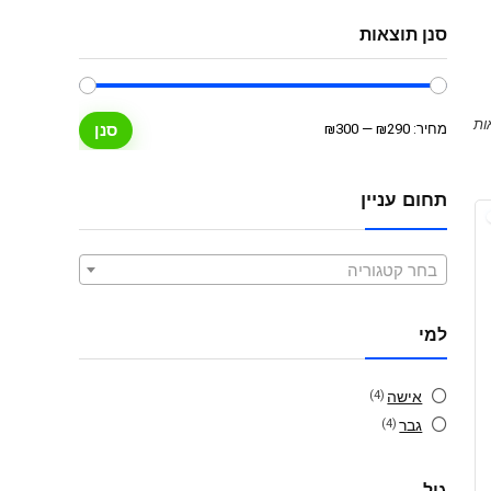
סנן תוצאות
מחיר
מחיר
מחיר:
₪290
—
₪300
סנן
מינימלי
מקסימלי
תחום עניין
בחר קטגוריה
למי
אישה
(4)
גבר
(4)
גיל