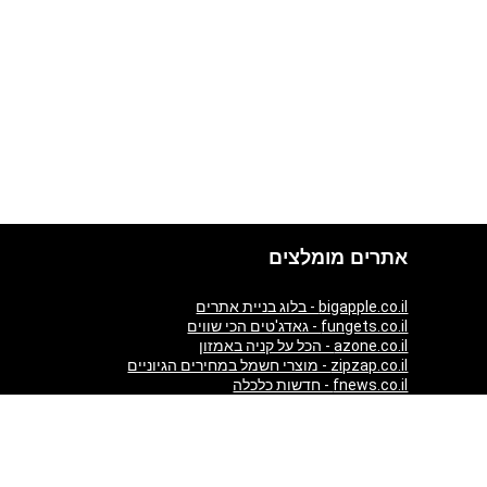
אתרים מומלצים
bigapple.co.il - בלוג בניית אתרים
fungets.co.il - גאדג'טים הכי שווים
azone.co.il - הכל על קניה באמזון
zipzap.co.il - מוצרי חשמל במחירים הגיוניים
fnews.co.il - חדשות כלכלה
giftim.co.il - קניות באינטרנט
ezzytour.com - חופשות בארץ ובעולם
aticket.co.il - כרטיסים להופעות
almaszone.com - All Luxury products from Amazon in one
place