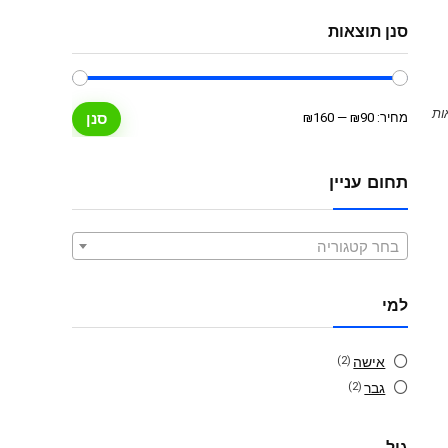
סנן תוצאות
מחיר
מחיר
מחיר:
₪90
—
₪160
סנן
מינימלי
מקסימלי
תחום עניין
בחר קטגוריה
למי
אישה
(2)
גבר
(2)
גיל