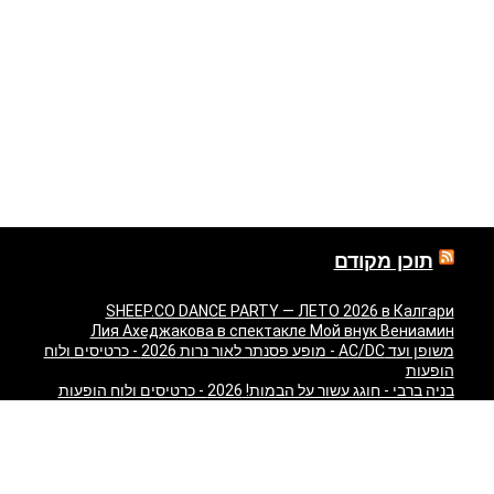
תוכן מקודם
SHEEP.CO DANCE PARTY — ЛЕТО 2026 в Калгари
Лия Ахеджакова в спектакле Мой внук Вениамин
משופן ועד AC/DC - מופע פסנתר לאור נרות 2026 - כרטיסים ולוח
הופעות
בניה ברבי - חוגג עשור על הבמות! 2026 - כרטיסים ולוח הופעות
"Театр У Никитских Ворот — Свадьба — легендарный
спектакль Марка Розовского впервые в Израиле!" в
Израиле
"Песняры — Pesniary" в Израиле
Отпетые Мошенники LIVE в Израиле 2026 — концерт