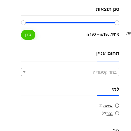
סנן תוצאות
מחיר
מחיר
מחיר:
₪180
—
₪190
סנן
מינימלי
מקסימלי
תחום עניין
בחר קטגוריה
למי
אישה
(2)
גבר
(2)
גיל