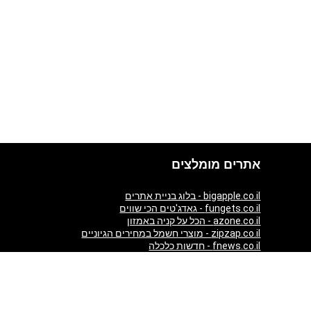
אתרים מומלצים
bigapple.co.il - בלוג בניית אתרים
fungets.co.il - גאדג'טים הכי שווים
azone.co.il - הכל על קניה באמזון
zipzap.co.il - מוצרי חשמל במחירים הגיוניים
fnews.co.il - חדשות כלכלה
giftim.co.il - קניות באינטרנט
ezzytour.com - חופשות בארץ ובעולם
aticket.co.il - כרטיסים להופעות
almaszone.com - All Luxury products from Amazon in one
place