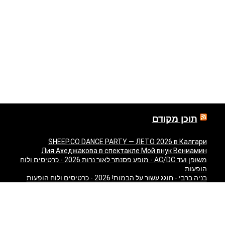
תוכן מקודם
SHEEP.CO DANCE PARTY — ЛЕТО 2026 в Калгари
Лия Ахеджакова в спектакле Мой внук Вениамин
משופן ועד AC/DC - מופע פסנתר לאור נרות 2026 - כרטיסים ולוח
הופעות
בניה ברבי - חוגג עשור על הבמות! 2026 - כרטיסים ולוח הופעות
"Театр У Никитских Ворот — Свадьба — легендарный
спектакль Марка Розовского впервые в Израиле!" в
Израиле
"Песняры — Pesniary" в Израиле
Отпетые Мошенники LIVE в Израиле 2026 — концерт