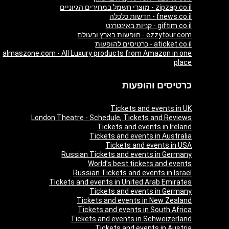
zipzap.co.il - מוצרי חשמל במחירים הגיוניים
fnews.co.il - חדשות כלכלה
giftim.co.il - קניות באינטרנט
ezzytour.com - חופשות בארץ ובעולם
aticket.co.il - כרטיסים להופעות
almaszone.com - All Luxury products from Amazon in one
place
כרטיסים והופעות
Tickets and events in UK
London Theatre - Schedule, Tickets and Reviews
Tickets and events in Ireland
Tickets and events in Australia
Tickets and events in USA
Russian Tickets and events in Germany
World’s best tickets and events
Russian Tickets and events in Israel
Tickets and events in United Arab Emirates
Tickets and events in Germany
Tickets and events in New Zealand
Tickets and events in South Africa
Tickets and events in Schweizerland
Tickets and events in Austria