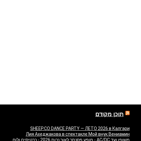
תוכן מקודם
SHEEP.CO DANCE PARTY — ЛЕТО 2026 в Калгари
Лия Ахеджакова в спектакле Мой внук Вениамин
משופן ועד AC/DC - מופע פסנתר לאור נרות 2026 - כרטיסים ולוח