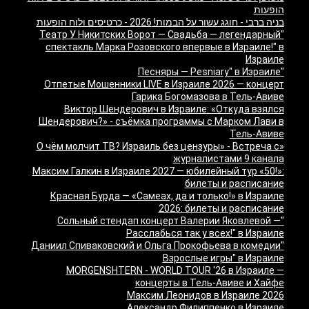
הופעות
בניה ברבי - חוגג עשור על הבמות! 2026 - כרטיסים ולוח הופעות
"Театр У Никитских Ворот — Свадьба — легендарный
спектакль Марка Розовского впервые в Израиле!" в
Израиле
"Песняры — Pesniary" в Израиле
Отпетые Мошенники LIVE в Израиле 2026 — концерт
Гарика Богомазова в Тель-Авиве
Виктор Шендерович в Израиле: «Откуда взялся
Шендерович?» - съёмка программы с Марком Лави в
Тель-Авиве
«О чём молчит ТВ? Израиль без цензуры» - Встреча с
журналистами 9 канала
Максим Галкин в Израиле 2027 — юбилейный тур «50!»:
билеты и расписание
Красная Бурда — «Самеах, да и только!» в Израиле
2026: билеты и расписание
"Сольный стендап концерт Валерии Яковлевой —
Расслабься так у всех!" в Израиле
"Даниил Спиваковский и Ольга Прокофьева в комедии
Взрослые игры" в Израиле
MORGENSHTERN - WORLD TOUR '26 в Израиле —
концерты в Тель-Авиве и Хайфе
Максим Леонидов в Израиле 2026
Александр Филиппенко в Израиле