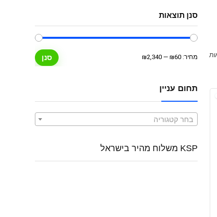
סנן תוצאות
מחיר
מחיר
מחיר:
₪60
—
₪2,340
סנן
מינימלי
מקסימלי
תחום עניין
בחר קטגוריה
KSP משלוח מהיר בישראל