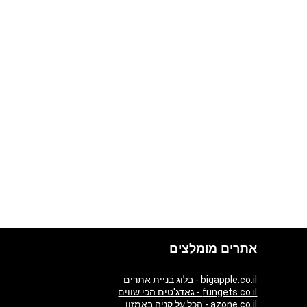
אתרים מומלצים
bigapple.co.il - בלוג בניית אתרים
fungets.co.il - גאדג'טים הכי שווים
azone.co.il - הכל על קניה באמזון