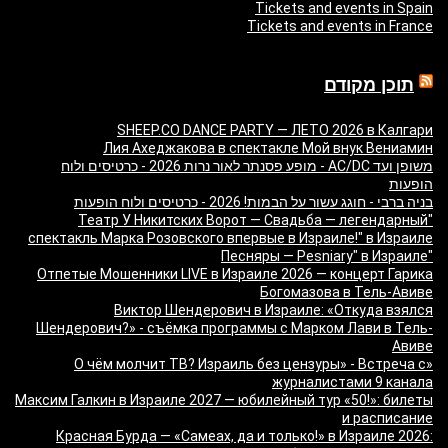
Tickets and events in Spain
Tickets and events in France
תוכן מקודם
SHEEP.CO DANCE PARTY — ЛЕТО 2026 в Калгари
Лия Ахеджакова в спектакле Мой внук Вениамин
משופן ועד AC/DC - מופע פסנתר לאור נרות 2026 - כרטיסים ולוח
הופעות
בניה ברבי - חוגג עשור על הבמות! 2026 - כרטיסים ולוח הופעות
"Театр У Никитских Ворот — Свадьба — легендарный
спектакль Марка Розовского впервые в Израиле!" в Израиле
"Песняры — Pesniary" в Израиле
Отпетые Мошенники LIVE в Израиле 2026 — концерт Гарика
Богомазова в Тель-Авиве
Виктор Шендерович в Израиле: «Откуда взялся
Шендерович?» - съёмка программы с Марком Лави в Тель-
Авиве
«О чём молчит ТВ? Израиль без цензуры» - Встреча с
журналистами 9 канала
Максим Галкин в Израиле 2027 — юбилейный тур «50!»: билеты
и расписание
Красная Бурда — «Самеах, да и только!» в Израиле 2026: