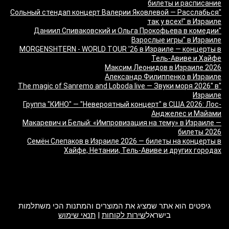
билеты и расписание
"Сольный стендап концерт Валерии Яковлевой — Расслабься
так у всех!" в Израиле
"Даниил Спиваковский и Ольга Прокофьева в комедии
Взрослые игры" в Израиле
MORGENSHTERN - WORLD TOUR '26 в Израиле — концерты в
Тель-Авиве и Хайфе
Максим Леонидов в Израиле 2026
Александр Филиппенко в Израиле
"The magic of Sanremo and Loboda live — Звуки моря 2026" в
Израиле
Группа "КИНО" — "Невероятный концерт" в США 2026: Лос-
Анджелес и Майами
Макаревич и Белый: «Импровизация на тему» в Израиле —
билеты 2026
Семён Слепаков в Израиле 2026 — билеты на концерты в
Хайфе, Нетании, Тель-Авиве и других городах
מה זה Giftim
גיפטים הוא אתר שמציג את המוצרים והמתנות הכי משתלמות
בישראל
שירות לקוחות
|
תנאי שימוש