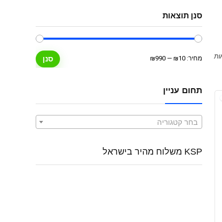
סנן תוצאות
מחיר
מחיר
מחיר:
₪10
—
₪990
סנן
מינימלי
מקסימלי
תחום עניין
בחר קטגוריה
KSP משלוח מהיר בישראל