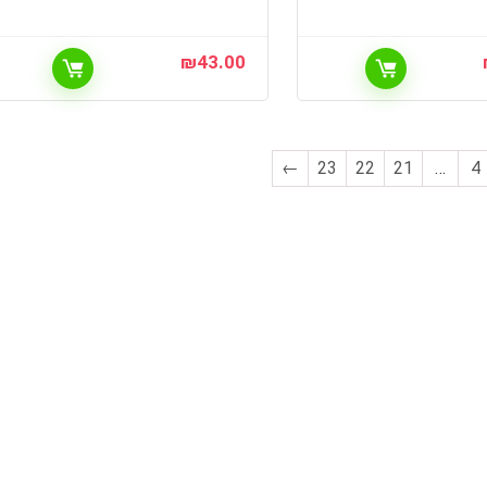
₪
43.00
←
23
22
21
…
4