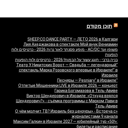
תוכן מקודם
SHEEP.CO DANCE PARTY — ЛЕТО 2026 в Калгари
Лия Ахеджакова в спектакле Мой внук Вениамин
משופן ועד AC/DC - מופע פסנתר לאור נרות 2026 - כרטיסים ולוח
הופעות
בניה ברבי - חוגג עשור על הבמות! 2026 - כרטיסים ולוח הופעות
"Театр У Никитских Ворот — Свадьба — легендарный
спектакль Марка Розовского впервые в Израиле!" в
Израиле
"Песняры — Pesniary" в Израиле
Отпетые Мошенники LIVE в Израиле 2026 — концерт
Гарика Богомазова в Тель-Авиве
Виктор Шендерович в Израиле: «Откуда взялся
Шендерович?» - съёмка программы с Марком Лави в
Тель-Авиве
«О чём молчит ТВ? Израиль без цензуры» - Встреча с
журналистами 9 канала
Максим Галкин в Израиле 2027 — юбилейный тур «50!»:
билеты и расписание