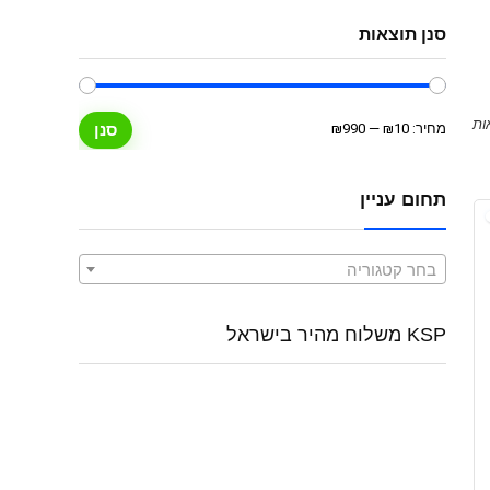
סנן תוצאות
מחיר
מחיר
מחיר:
₪10
—
₪990
סנן
מינימלי
מקסימלי
תחום עניין
בחר קטגוריה
KSP משלוח מהיר בישראל