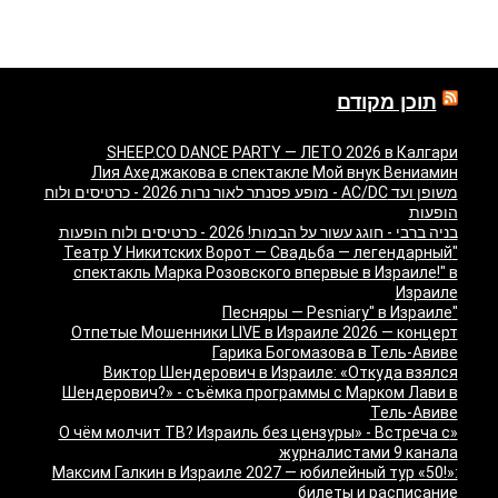
תוכן מקודם
SHEEP.CO DANCE PARTY — ЛЕТО 2026 в Калгари
Лия Ахеджакова в спектакле Мой внук Вениамин
משופן ועד AC/DC - מופע פסנתר לאור נרות 2026 - כרטיסים ולוח
הופעות
בניה ברבי - חוגג עשור על הבמות! 2026 - כרטיסים ולוח הופעות
"Театр У Никитских Ворот — Свадьба — легендарный
спектакль Марка Розовского впервые в Израиле!" в
Израиле
"Песняры — Pesniary" в Израиле
Отпетые Мошенники LIVE в Израиле 2026 — концерт
Гарика Богомазова в Тель-Авиве
Виктор Шендерович в Израиле: «Откуда взялся
Шендерович?» - съёмка программы с Марком Лави в
Тель-Авиве
«О чём молчит ТВ? Израиль без цензуры» - Встреча с
журналистами 9 канала
Максим Галкин в Израиле 2027 — юбилейный тур «50!»:
билеты и расписание