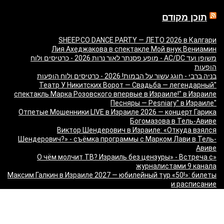
תוכן מקודם
SHEEP.CO DANCE PARTY — ЛЕТО 2026 в Калгари
Лия Ахеджакова в спектакле Мой внук Вениамин
משופן ועד AC/DC - מופע פסנתר לאור נרות 2026 - כרטיסים ולוח
הופעות
בניה ברבי - חוגג עשור על הבמות! 2026 - כרטיסים ולוח הופעות
"Театр У Никитских Ворот — Свадьба — легендарный
спектакль Марка Розовского впервые в Израиле!" в Израиле
"Песняры — Pesniary" в Израиле
Отпетые Мошенники LIVE в Израиле 2026 — концерт Гарика
Богомазова в Тель-Авиве
Виктор Шендерович в Израиле: «Откуда взялся
Шендерович?» - съёмка программы с Марком Лави в Тель-
Авиве
«О чём молчит ТВ? Израиль без цензуры» - Встреча с
журналистами 9 канала
Максим Галкин в Израиле 2027 — юбилейный тур «50!»: билеты
и расписание
Красная Бурда — «Самеах, да и только!» в Израиле 2026:
билеты и расписание
"Сольный стендап концерт Валерии Яковлевой — Расслабься
так у всех!" в Израиле