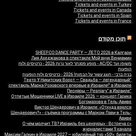
Tickets and events in Turkey
Tickets and events in Canada
Tickets and events in Spain
Tickets and events in France
תוכן מקודם
SHEEP.CO DANCE PARTY — ЛЕТО 2026 в Калгари
Лия Ахеджакова в спектакле Мой внук Вениамин
משופן ועד AC/DC - מופע פסנתר לאור נרות 2026 - כרטיסים ולוח
הופעות
בניה ברבי - חוגג עשור על הבמות! 2026 - כרטיסים ולוח הופעות
"Театр У Никитских Ворот — Свадьба — легендарный
спектакль Марка Розовского впервые в Израиле!" в Израиле
"Песняры — Pesniary" в Израиле
Отпетые Мошенники LIVE в Израиле 2026 — концерт Гарика
Богомазова в Тель-Авиве
Виктор Шендерович в Израиле: «Откуда взялся
Шендерович?» - съёмка программы с Марком Лави в Тель-
Авиве
«О чём молчит ТВ? Израиль без цензуры» - Встреча с
журналистами 9 канала
Максим Галкин в Израиле 2027 — юбилейный тур «50!»: билеты