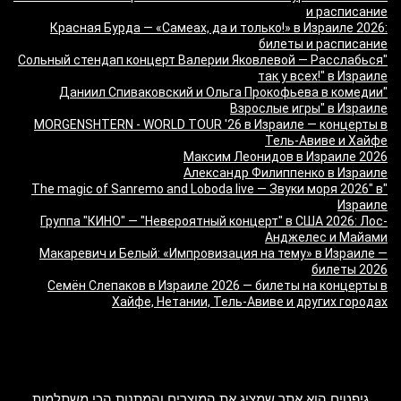
и расписание
Красная Бурда — «Самеах, да и только!» в Израиле 2026:
билеты и расписание
"Сольный стендап концерт Валерии Яковлевой — Расслабься
так у всех!" в Израиле
"Даниил Спиваковский и Ольга Прокофьева в комедии
Взрослые игры" в Израиле
MORGENSHTERN - WORLD TOUR '26 в Израиле — концерты в
Тель-Авиве и Хайфе
Максим Леонидов в Израиле 2026
Александр Филиппенко в Израиле
"The magic of Sanremo and Loboda live — Звуки моря 2026" в
Израиле
Группа "КИНО" — "Невероятный концерт" в США 2026: Лос-
Анджелес и Майами
Макаревич и Белый: «Импровизация на тему» в Израиле —
билеты 2026
Семён Слепаков в Израиле 2026 — билеты на концерты в
Хайфе, Нетании, Тель-Авиве и других городах
מה זה Giftim
גיפטים הוא אתר שמציג את המוצרים והמתנות הכי משתלמות