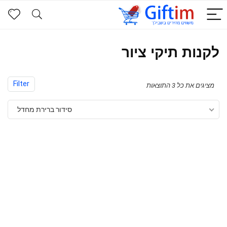
לקנות תיקי ציור
Filter
מציגים את כל ⁦3⁩ התוצאות
סידור ברירת מחדל