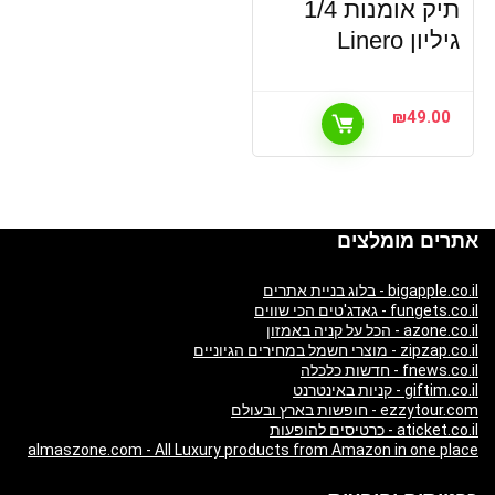
תיק אומנות 1/4
גיליון Linero
₪
49.00
אתרים מומלצים
bigapple.co.il - בלוג בניית אתרים
fungets.co.il - גאדג'טים הכי שווים
azone.co.il - הכל על קניה באמזון
zipzap.co.il - מוצרי חשמל במחירים הגיוניים
fnews.co.il - חדשות כלכלה
giftim.co.il - קניות באינטרנט
ezzytour.com - חופשות בארץ ובעולם
aticket.co.il - כרטיסים להופעות
almaszone.com - All Luxury products from Amazon in one place