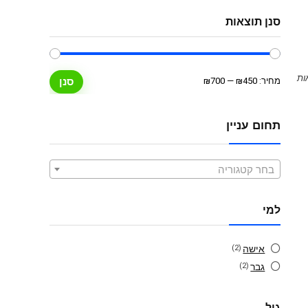
סנן תוצאות
מחיר
מחיר
מחיר:
₪450
—
₪700
סנן
מינימלי
מקסימלי
תחום עניין
בחר קטגוריה
למי
אישה
(2)
גבר
(2)
גיל