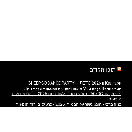
תוכן מקודם
SHEEP.CO DANCE PARTY — ЛЕТО 2026 в Калгари
Лия Ахеджакова в спектакле Мой внук Вениамин
משופן ועד AC/DC - מופע פסנתר לאור נרות 2026 - כרטיסים ולוח
הופעות
בניה ברבי - חוגג עשור על הבמות! 2026 - כרטיסים ולוח הופעות
"Театр У Никитских Ворот — Свадьба — легендарный
спектакль Марка Розовского впервые в Израиле!" в
Израиле
"Песняры — Pesniary" в Израиле
Отпетые Мошенники LIVE в Израиле 2026 — концерт