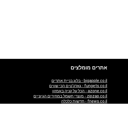
אתרים מומלצים
bigapple.co.il - בלוג בניית אתרים
fungets.co.il - גאדג'טים הכי שווים
azone.co.il - הכל על קניה באמזון
zipzap.co.il - מוצרי חשמל במחירים הגיוניים
fnews.co.il - חדשות כלכלה
giftim.co.il - קניות באינטרנט
ezzytour.com - חופשות בארץ ובעולם
aticket.co.il - כרטיסים להופעות
almaszone.com - All Luxury products from Amazon in one
place