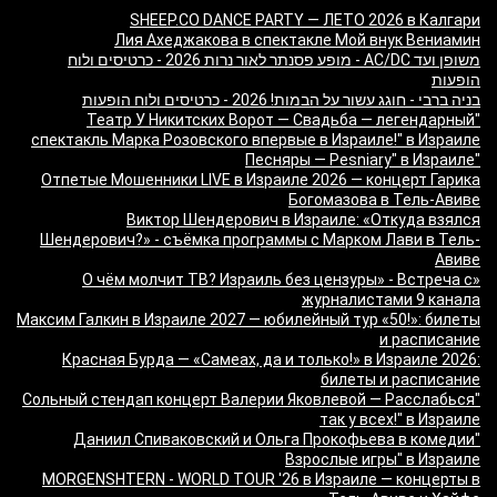
SHEEP.CO DANCE PARTY — ЛЕТО 2026 в Калгари
Лия Ахеджакова в спектакле Мой внук Вениамин
משופן ועד AC/DC - מופע פסנתר לאור נרות 2026 - כרטיסים ולוח
הופעות
בניה ברבי - חוגג עשור על הבמות! 2026 - כרטיסים ולוח הופעות
"Театр У Никитских Ворот — Свадьба — легендарный
спектакль Марка Розовского впервые в Израиле!" в Израиле
"Песняры — Pesniary" в Израиле
Отпетые Мошенники LIVE в Израиле 2026 — концерт Гарика
Богомазова в Тель-Авиве
Виктор Шендерович в Израиле: «Откуда взялся
Шендерович?» - съёмка программы с Марком Лави в Тель-
Авиве
«О чём молчит ТВ? Израиль без цензуры» - Встреча с
журналистами 9 канала
Максим Галкин в Израиле 2027 — юбилейный тур «50!»: билеты
и расписание
Красная Бурда — «Самеах, да и только!» в Израиле 2026:
билеты и расписание
"Сольный стендап концерт Валерии Яковлевой — Расслабься
так у всех!" в Израиле
"Даниил Спиваковский и Ольга Прокофьева в комедии
Взрослые игры" в Израиле
MORGENSHTERN - WORLD TOUR '26 в Израиле — концерты в