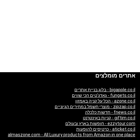
אתרים מומלצים
bigapple.co.il - בלוג בניית אתרים
fungets.co.il - גאדג'טים הכי שווים
azone.co.il - הכל על קניה באמזון
zipzap.co.il - מוצרי חשמל במחירים הגיוניים
fnews.co.il - חדשות כלכלה
giftim.co.il - קניות באינטרנט
ezzytour.com - חופשות בארץ ובעולם
aticket.co.il - כרטיסים להופעות
almaszone.com - All Luxury products from Amazon in one place