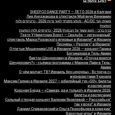
תוכן מקודם
SHEEP.CO DANCE PARTY — ЛЕТО 2026 в Калгари
Лия Ахеджакова в спектакле Мой внук Вениамин
משופן ועד AC/DC - מופע פסנתר לאור נרות 2026 - כרטיסים ולוח
הופעות
בניה ברבי - חוגג עשור על הבמות! 2026 - כרטיסים ולוח הופעות
"Театр У Никитских Ворот — Свадьба — легендарный
спектакль Марка Розовского впервые в Израиле!" в Израиле
"Песняры — Pesniary" в Израиле
Отпетые Мошенники LIVE в Израиле 2026 — концерт Гарика
Богомазова в Тель-Авиве
Виктор Шендерович в Израиле: «Откуда взялся
Шендерович?» - съёмка программы с Марком Лави в Тель-
Авиве
«О чём молчит ТВ? Израиль без цензуры» - Встреча с
журналистами 9 канала
Максим Галкин в Израиле 2027 — юбилейный тур «50!»: билеты
и расписание
Красная Бурда — «Самеах, да и только!» в Израиле 2026:
билеты и расписание
"Сольный стендап концерт Валерии Яковлевой — Расслабься
так у всех!" в Израиле
"Даниил Спиваковский и Ольга Прокофьева в комедии
Взрослые игры" в Израиле