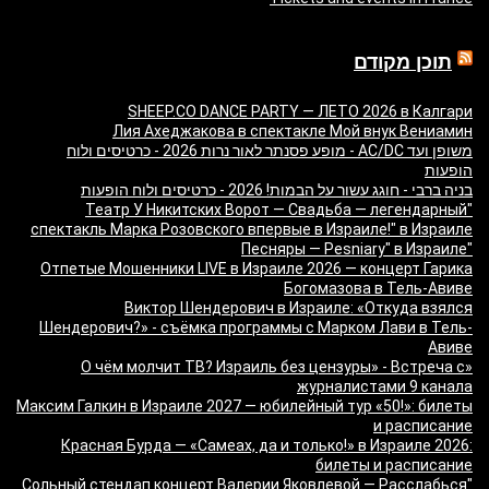
תוכן מקודם
SHEEP.CO DANCE PARTY — ЛЕТО 2026 в Калгари
Лия Ахеджакова в спектакле Мой внук Вениамин
משופן ועד AC/DC - מופע פסנתר לאור נרות 2026 - כרטיסים ולוח
הופעות
בניה ברבי - חוגג עשור על הבמות! 2026 - כרטיסים ולוח הופעות
"Театр У Никитских Ворот — Свадьба — легендарный
спектакль Марка Розовского впервые в Израиле!" в Израиле
"Песняры — Pesniary" в Израиле
Отпетые Мошенники LIVE в Израиле 2026 — концерт Гарика
Богомазова в Тель-Авиве
Виктор Шендерович в Израиле: «Откуда взялся
Шендерович?» - съёмка программы с Марком Лави в Тель-
Авиве
«О чём молчит ТВ? Израиль без цензуры» - Встреча с
журналистами 9 канала
Максим Галкин в Израиле 2027 — юбилейный тур «50!»: билеты
и расписание
Красная Бурда — «Самеах, да и только!» в Израиле 2026:
билеты и расписание
"Сольный стендап концерт Валерии Яковлевой — Расслабься