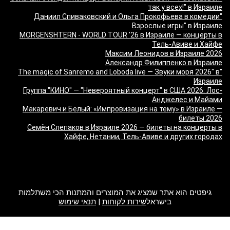
так у всех!" в Израиле
"Даниил Спиваковский и Ольга Прокофьева в комедии
Взрослые игры" в Израиле
MORGENSHTERN - WORLD TOUR '26 в Израиле — концерты в
Тель-Авиве и Хайфе
Максим Леонидов в Израиле 2026
Александр Филиппенко в Израиле
"The magic of Sanremo and Loboda live — Звуки моря 2026" в
Израиле
Группа "КИНО" — "Невероятный концерт" в США 2026: Лос-
Анджелес и Майами
Макаревич и Белый: «Импровизация на тему» в Израиле —
билеты 2026
Семён Слепаков в Израиле 2026 — билеты на концерты в
Хайфе, Нетании, Тель-Авиве и других городах
מה זה Giftim
גיפטים הוא אתר שמציג את המוצרים והמתנות הכי משתלמות
בישראל
שירות לקוחות
|
תנאי שימוש
2017 Giftim. All rights reserved.