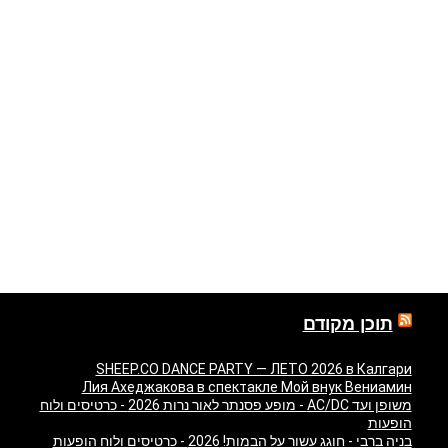
תוכן מקודם
SHEEP.CO DANCE PARTY — ЛЕТО 2026 в Калгари
Лия Ахеджакова в спектакле Мой внук Вениамин
משופן ועד AC/DC - מופע פסנתר לאור נרות 2026 - כרטיסים ולוח
הופעות
בניה ברבי - חוגג עשור על הבמות! 2026 - כרטיסים ולוח הופעות