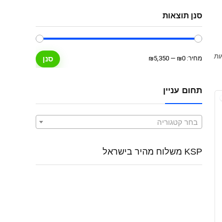
סנן תוצאות
מחיר
מחיר
מחיר:
₪0
—
₪5,350
סנן
מינימלי
מקסימלי
תחום עניין
בחר קטגוריה
KSP משלוח מהיר בישראל