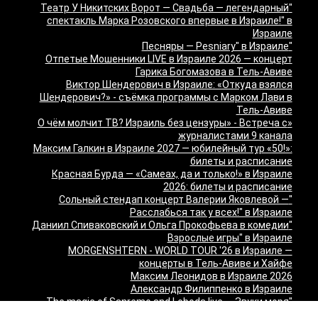
"Театр У Никитских Ворот — Свадьба — легендарный
спектакль Марка Розовского впервые в Израиле!" в
Израиле
"Песняры — Pesniary" в Израиле
Отпетые Мошенники LIVE в Израиле 2026 — концерт
Гарика Богомазова в Тель-Авиве
Виктор Шендерович в Израиле: «Откуда взялся
Шендерович?» - съёмка программы с Марком Лави в
Тель-Авиве
«О чём молчит ТВ? Израиль без цензуры» - Встреча с
журналистами 9 канала
Максим Галкин в Израиле 2027 — юбилейный тур «50!»:
билеты и расписание
Красная Бурда — «Самеах, да и только!» в Израиле
2026: билеты и расписание
"Сольный стендап концерт Валерии Яковлевой —
Расслабься так у всех!" в Израиле
"Даниил Спиваковский и Ольга Прокофьева в комедии
Взрослые игры" в Израиле
MORGENSHTERN - WORLD TOUR '26 в Израиле —
концерты в Тель-Авиве и Хайфе
Максим Леонидов в Израиле 2026
Александр Филиппенко в Израиле
"The magic of Sanremo and Loboda live — Звуки моря
2026" в Израиле