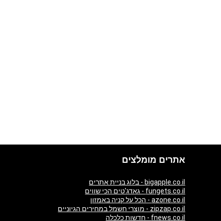
אתרים מומלצים
bigapple.co.il - בלוג בניית אתרים
fungets.co.il - גאדג'טים הכי שווים
azone.co.il - הכל על קניה באמזון
zipzap.co.il - מוצרי חשמל במחירים הגיוניים
fnews.co.il - חדשות כלכלה