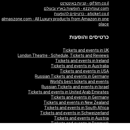
giftim.co.il - קניות באינטרנט
ezzytour.com - חופשות בארץ ובעולם
aticket.co.il - כרטיסים להופעות
almaszone.com - All Luxury products from Amazon in one
place
כרטיסים והופעות
Tickets and events in UK
London Theatre - Schedule, Tickets and Reviews
Tickets and events in Ireland
Tickets and events in Australia
Tickets and events in USA
Russian Tickets and events in Germany
World’s best tickets and events
Russian Tickets and events in Israel
Tickets and events in United Arab Emirates
Tickets and events in Germany
Tickets and events in New Zealand
Tickets and events in South Africa
Tickets and events in Schweizerland
Tickets and events in Austria
Tickets and events in Denmark
Tickets and events in Italy