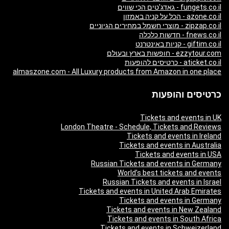
fungets.co.il - גאדג'טים הכי שווים
azone.co.il - הכל על קניה באמזון
zipzap.co.il - מוצרי חשמל במחירים הגיוניים
fnews.co.il - חדשות כלכלה
giftim.co.il - קניות באינטרנט
ezzytour.com - חופשות בארץ ובעולם
aticket.co.il - כרטיסים להופעות
almaszone.com - All Luxury products from Amazon in one place
כרטיסים והופעות
Tickets and events in UK
London Theatre - Schedule, Tickets and Reviews
Tickets and events in Ireland
Tickets and events in Australia
Tickets and events in USA
Russian Tickets and events in Germany
World’s best tickets and events
Russian Tickets and events in Israel
Tickets and events in United Arab Emirates
Tickets and events in Germany
Tickets and events in New Zealand
Tickets and events in South Africa
Tickets and events in Schweizerland