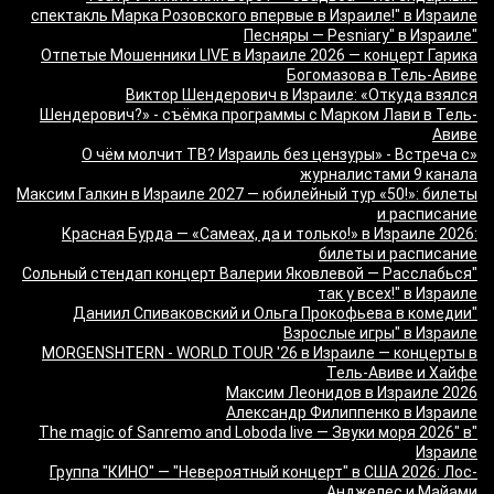
спектакль Марка Розовского впервые в Израиле!" в Израиле
"Песняры — Pesniary" в Израиле
Отпетые Мошенники LIVE в Израиле 2026 — концерт Гарика
Богомазова в Тель-Авиве
Виктор Шендерович в Израиле: «Откуда взялся
Шендерович?» - съёмка программы с Марком Лави в Тель-
Авиве
«О чём молчит ТВ? Израиль без цензуры» - Встреча с
журналистами 9 канала
Максим Галкин в Израиле 2027 — юбилейный тур «50!»: билеты
и расписание
Красная Бурда — «Самеах, да и только!» в Израиле 2026:
билеты и расписание
"Сольный стендап концерт Валерии Яковлевой — Расслабься
так у всех!" в Израиле
"Даниил Спиваковский и Ольга Прокофьева в комедии
Взрослые игры" в Израиле
MORGENSHTERN - WORLD TOUR '26 в Израиле — концерты в
Тель-Авиве и Хайфе
Максим Леонидов в Израиле 2026
Александр Филиппенко в Израиле
"The magic of Sanremo and Loboda live — Звуки моря 2026" в
Израиле
Группа "КИНО" — "Невероятный концерт" в США 2026: Лос-
Анджелес и Майами