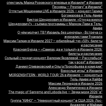
спектакль Марка Розовского впервые в Израиле!" в Израиле
"Песняры — Pesniary" в Израиле
Отпетые Мошенники LIVE в Израиле 2026 — концерт Гарика
Богомазова в Тель-Авиве
Виктор Шендерович в Израиле: «Откуда взялся
Шендерович?» - съёмка программы с Марком Лави в Тель-
Авиве
«О чём молчит ТВ? Израиль без цензуры» - Встреча с
журналистами 9 канала
Максим Галкин в Израиле 2027 — юбилейный тур «50!»: билеты
и расписание
Красная Бурда — «Самеах, да и только!» в Израиле 2026:
билеты и расписание
"Сольный стендап концерт Валерии Яковлевой — Расслабься
так у всех!" в Израиле
"Даниил Спиваковский и Ольга Прокофьева в комедии
Взрослые игры" в Израиле
MORGENSHTERN - WORLD TOUR '26 в Израиле — концерты в
Тель-Авиве и Хайфе
Максим Леонидов в Израиле 2026
Александр Филиппенко в Израиле
"The magic of Sanremo and Loboda live — Звуки моря 2026" в
Израиле
Группа "КИНО" — "Невероятный концерт" в США 2026: Лос-
Анджелес и Майами