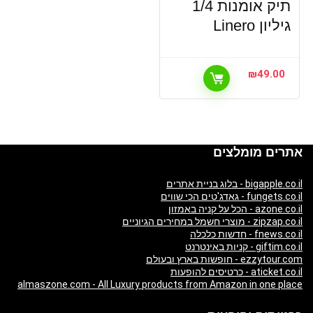
תיק אומנות 1/4
גיליון Linero
₪
49.00
אתרים מומלצים
bigapple.co.il - בלוג בניית אתרים
fungets.co.il - גאדג'טים הכי שווים
azone.co.il - הכל על קניה באמזון
zipzap.co.il - מוצרי חשמל במחירים הגיוניים
fnews.co.il - חדשות כלכלה
giftim.co.il - קניות באינטרנט
ezzytour.com - חופשות בארץ ובעולם
aticket.co.il - כרטיסים להופעות
almaszone.com - All Luxury products from Amazon in one place