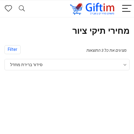
מחירי תיקי ציור
Filter
מציגים את כל ⁦3⁩ התוצאות
סידור ברירת מחדל