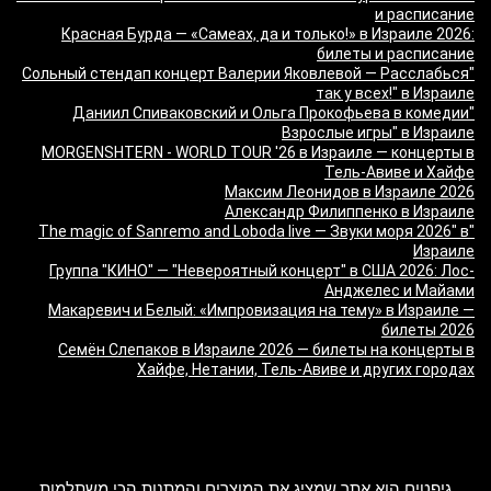
и расписание
Красная Бурда — «Самеах, да и только!» в Израиле 2026:
билеты и расписание
"Сольный стендап концерт Валерии Яковлевой — Расслабься
так у всех!" в Израиле
"Даниил Спиваковский и Ольга Прокофьева в комедии
Взрослые игры" в Израиле
MORGENSHTERN - WORLD TOUR '26 в Израиле — концерты в
Тель-Авиве и Хайфе
Максим Леонидов в Израиле 2026
Александр Филиппенко в Израиле
"The magic of Sanremo and Loboda live — Звуки моря 2026" в
Израиле
Группа "КИНО" — "Невероятный концерт" в США 2026: Лос-
Анджелес и Майами
Макаревич и Белый: «Импровизация на тему» в Израиле —
билеты 2026
Семён Слепаков в Израиле 2026 — билеты на концерты в
Хайфе, Нетании, Тель-Авиве и других городах
מה זה Giftim
גיפטים הוא אתר שמציג את המוצרים והמתנות הכי משתלמות