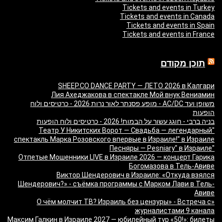
Tickets and events in Turkey
Tickets and events in Canada
Tickets and events in Spain
Tickets and events in France
תוכן מקודם
SHEEP.CO DANCE PARTY — ЛЕТО 2026 в Калгари
Лия Ахеджакова в спектакле Мой внук Вениамин
משופן ועד AC/DC - מופע פסנתר לאור נרות 2026 - כרטיסים ולוח
הופעות
בניה ברבי - חוגג עשור על הבמות! 2026 - כרטיסים ולוח הופעות
"Театр У Никитских Ворот — Свадьба — легендарный
спектакль Марка Розовского впервые в Израиле!" в Израиле
"Песняры — Pesniary" в Израиле
Отпетые Мошенники LIVE в Израиле 2026 — концерт Гарика
Богомазова в Тель-Авиве
Виктор Шендерович в Израиле: «Откуда взялся
Шендерович?» - съёмка программы с Марком Лави в Тель-
Авиве
«О чём молчит ТВ? Израиль без цензуры» - Встреча с
журналистами 9 канала
Максим Галкин в Израиле 2027 — юбилейный тур «50!»: билеты