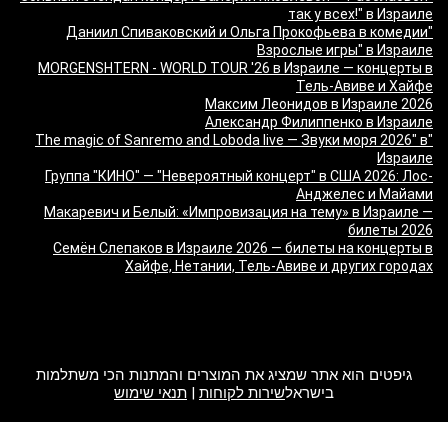
так у всех!" в Израиле
"Даниил Спиваковский и Ольга Прокофьева в комедии
Взрослые игры" в Израиле
MORGENSHTERN - WORLD TOUR '26 в Израиле — концерты в
Тель-Авиве и Хайфе
Максим Леонидов в Израиле 2026
Александр Филиппенко в Израиле
"The magic of Sanremo and Loboda live — Звуки моря 2026" в
Израиле
Группа "КИНО" — "Невероятный концерт" в США 2026: Лос-
Анджелес и Майами
Макаревич и Белый: «Импровизация на тему» в Израиле —
билеты 2026
Семён Слепаков в Израиле 2026 — билеты на концерты в
Хайфе, Нетании, Тель-Авиве и других городах
מה זה Giftim
גיפטים הוא אתר שמציג את המוצרים והמתנות הכי משתלמות
בישראל
שירות לקוחות
|
תנאי שימוש
2017 Giftim. All rights reserved.