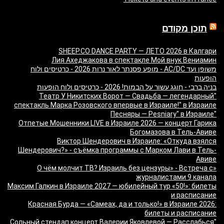
תוכן מקודם
SHEEP.CO DANCE PARTY — ЛЕТО 2026 в Калгари
Лия Ахеджакова в спектакле Мой внук Вениамин
משופן ועד AC/DC - מופע פסנתר לאור נרות 2026 - כרטיסים ולוח
הופעות
בניה ברבי - חוגג עשור על הבמות! 2026 - כרטיסים ולוח הופעות
"Театр У Никитских Ворот — Свадьба — легендарный
спектакль Марка Розовского впервые в Израиле!" в Израиле
"Песняры — Pesniary" в Израиле
Отпетые Мошенники LIVE в Израиле 2026 — концерт Гарика
Богомазова в Тель-Авиве
Виктор Шендерович в Израиле: «Откуда взялся
Шендерович?» - съёмка программы с Марком Лави в Тель-
Авиве
«О чём молчит ТВ? Израиль без цензуры» - Встреча с
журналистами 9 канала
Максим Галкин в Израиле 2027 — юбилейный тур «50!»: билеты
и расписание
Красная Бурда — «Самеах, да и только!» в Израиле 2026:
билеты и расписание
"Сольный стендап концерт Валерии Яковлевой — Расслабься