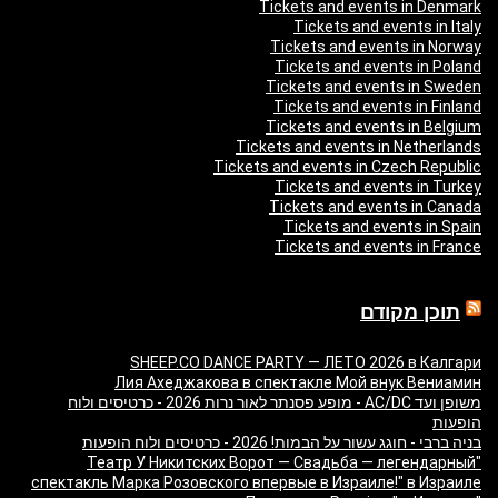
Tickets and events in Denmark
Tickets and events in Italy
Tickets and events in Norway
Tickets and events in Poland
Tickets and events in Sweden
Tickets and events in Finland
Tickets and events in Belgium
Tickets and events in Netherlands
Tickets and events in Czech Republic
Tickets and events in Turkey
Tickets and events in Canada
Tickets and events in Spain
Tickets and events in France
תוכן מקודם
SHEEP.CO DANCE PARTY — ЛЕТО 2026 в Калгари
Лия Ахеджакова в спектакле Мой внук Вениамин
משופן ועד AC/DC - מופע פסנתר לאור נרות 2026 - כרטיסים ולוח
הופעות
בניה ברבי - חוגג עשור על הבמות! 2026 - כרטיסים ולוח הופעות
"Театр У Никитских Ворот — Свадьба — легендарный
спектакль Марка Розовского впервые в Израиле!" в Израиле