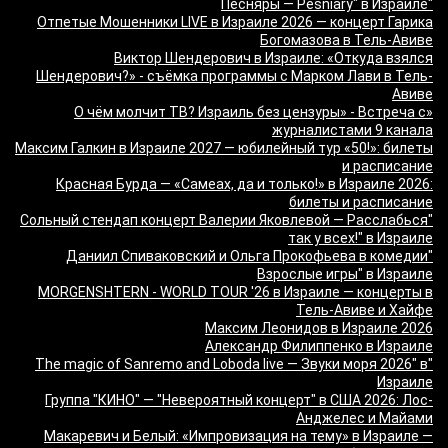
"Песняры — Pesniary" в Израиле
Отпетые Мошенники LIVE в Израиле 2026 — концерт Гарика
Богомазова в Тель-Авиве
Виктор Шендерович в Израиле: «Откуда взялся
Шендерович?» - съёмка программы с Марком Лави в Тель-
Авиве
«О чём молчит ТВ? Израиль без цензуры» - Встреча с
журналистами 9 канала
Максим Галкин в Израиле 2027 — юбилейный тур «50!»: билеты
и расписание
Красная Бурда — «Самеах, да и только!» в Израиле 2026:
билеты и расписание
"Сольный стендап концерт Валерии Яковлевой — Расслабься
так у всех!" в Израиле
"Даниил Спиваковский и Ольга Прокофьева в комедии
Взрослые игры" в Израиле
MORGENSHTERN - WORLD TOUR '26 в Израиле — концерты в
Тель-Авиве и Хайфе
Максим Леонидов в Израиле 2026
Александр Филиппенко в Израиле
"The magic of Sanremo and Loboda live — Звуки моря 2026" в
Израиле
Группа "КИНО" — "Невероятный концерт" в США 2026: Лос-
Анджелес и Майами
Макаревич и Белый: «Импровизация на тему» в Израиле —