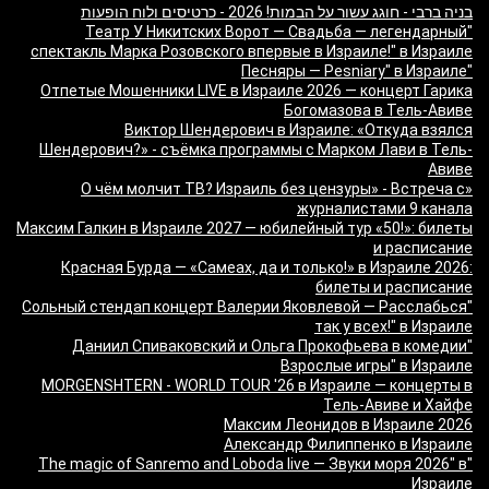
בניה ברבי - חוגג עשור על הבמות! 2026 - כרטיסים ולוח הופעות
"Театр У Никитских Ворот — Свадьба — легендарный
спектакль Марка Розовского впервые в Израиле!" в Израиле
"Песняры — Pesniary" в Израиле
Отпетые Мошенники LIVE в Израиле 2026 — концерт Гарика
Богомазова в Тель-Авиве
Виктор Шендерович в Израиле: «Откуда взялся
Шендерович?» - съёмка программы с Марком Лави в Тель-
Авиве
«О чём молчит ТВ? Израиль без цензуры» - Встреча с
журналистами 9 канала
Максим Галкин в Израиле 2027 — юбилейный тур «50!»: билеты
и расписание
Красная Бурда — «Самеах, да и только!» в Израиле 2026:
билеты и расписание
"Сольный стендап концерт Валерии Яковлевой — Расслабься
так у всех!" в Израиле
"Даниил Спиваковский и Ольга Прокофьева в комедии
Взрослые игры" в Израиле
MORGENSHTERN - WORLD TOUR '26 в Израиле — концерты в
Тель-Авиве и Хайфе
Максим Леонидов в Израиле 2026
Александр Филиппенко в Израиле
"The magic of Sanremo and Loboda live — Звуки моря 2026" в
Израиле