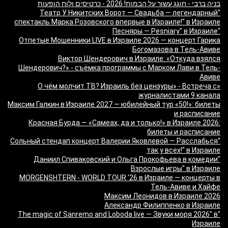
בניה ברבי - חוגג עשור על הבמות! 2026 - כרטיסים ולוח הופעות
"Театр У Никитских Ворот — Свадьба — легендарный
спектакль Марка Розовского впервые в Израиле!" в Израиле
"Песняры — Pesniary" в Израиле
Отпетые Мошенники LIVE в Израиле 2026 — концерт Гарика
Богомазова в Тель-Авиве
Виктор Шендерович в Израиле: «Откуда взялся
Шендерович?» - съёмка программы с Марком Лави в Тель-
Авиве
«О чём молчит ТВ? Израиль без цензуры» - Встреча с
журналистами 9 канала
Максим Галкин в Израиле 2027 — юбилейный тур «50!»: билеты
и расписание
Красная Бурда — «Самеах, да и только!» в Израиле 2026:
билеты и расписание
"Сольный стендап концерт Валерии Яковлевой — Расслабься
так у всех!" в Израиле
"Даниил Спиваковский и Ольга Прокофьева в комедии
Взрослые игры" в Израиле
MORGENSHTERN - WORLD TOUR '26 в Израиле — концерты в
Тель-Авиве и Хайфе
Максим Леонидов в Израиле 2026
Александр Филиппенко в Израиле
"The magic of Sanremo and Loboda live — Звуки моря 2026" в
Израиле