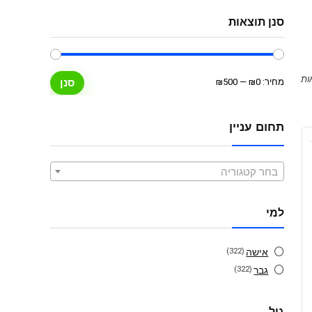
סנן תוצאות
מחיר
מחיר
מחיר:
₪0
—
₪500
סנן
מינימלי
מקסימלי
תחום עניין
בחר קטגוריה
למי
אישה
(322)
גבר
(322)
גיל