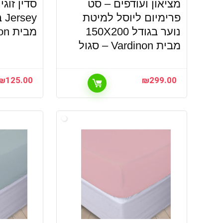
מציאון ועודפים – סט
סדין זוגי
פרימיום ליוסל למיטת
נוער בגודל 150X200
מבית Vardinon – ירוק
מבית Vardinon – סגול
₪
125.00
₪
299.00