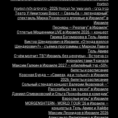
הופעות
בניה ברבי - חוגג עשור על הבמות! 2026 - כרטיסים ולוח הופעות
"Театр У Никитских Ворот — Свадьба — легендарный
спектакль Марка Розовского впервые в Израиле!" в
Израиле
"Песняры — Pesniary" в Израиле
Отпетые Мошенники LIVE в Израиле 2026 — концерт
Гарика Богомазова в Тель-Авиве
Виктор Шендерович в Израиле: «Откуда взялся
Шендерович?» - съёмка программы с Марком Лави в
Тель-Авиве
«О чём молчит ТВ? Израиль без цензуры» - Встреча с
журналистами 9 канала
Максим Галкин в Израиле 2027 — юбилейный тур «50!»:
билеты и расписание
Красная Бурда — «Самеах, да и только!» в Израиле
2026: билеты и расписание
"Сольный стендап концерт Валерии Яковлевой —
Расслабься так у всех!" в Израиле
"Даниил Спиваковский и Ольга Прокофьева в комедии
Взрослые игры" в Израиле
MORGENSHTERN - WORLD TOUR '26 в Израиле —
концерты в Тель-Авиве и Хайфе
Максим Леонидов в Израиле 2026
Александр Филиппенко в Израиле