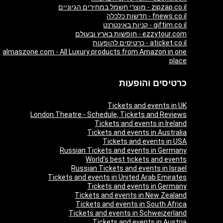
zipzap.co.il - מוצרי חשמל במחירים הגיוניים
fnews.co.il - חדשות כלכלה
giftim.co.il - קניות באינטרנט
ezzytour.com - חופשות בארץ ובעולם
aticket.co.il - כרטיסים להופעות
almaszone.com - All Luxury products from Amazon in one
place
כרטיסים והופעות
Tickets and events in UK
London Theatre - Schedule, Tickets and Reviews
Tickets and events in Ireland
Tickets and events in Australia
Tickets and events in USA
Russian Tickets and events in Germany
World’s best tickets and events
Russian Tickets and events in Israel
Tickets and events in United Arab Emirates
Tickets and events in Germany
Tickets and events in New Zealand
Tickets and events in South Africa
Tickets and events in Schweizerland
Tickets and events in Austria