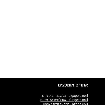
אתרים מומלצים
bigapple.co.il - בלוג בניית אתרים
fungets.co.il - גאדג'טים הכי שווים
azone.co.il - הכל על קניה באמזון