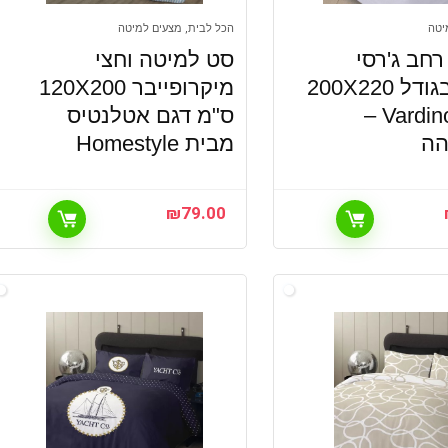
יטה
הכל לבית, מצעים למיטה
 רחב ג'רסי
סט למיטה וחצי
Jersey בגודל 200X220
מיקרופייבר 120X200
מבית Vardinon –
ס"מ דגם אטלנטיס
הה
מבית Homestyle
₪
79.00