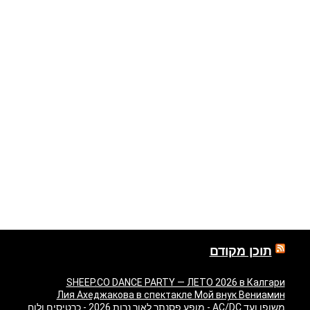
תוכן מקודם
SHEEP.CO DANCE PARTY — ЛЕТО 2026 в Калгари
Лия Ахеджакова в спектакле Мой внук Вениамин
משופן ועד AC/DC - מופע פסנתר לאור נרות 2026 - כרטיסים ולוח