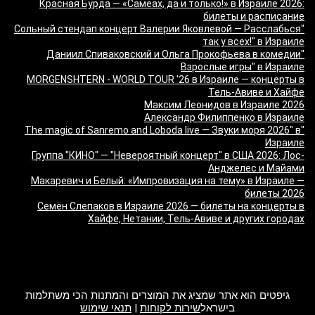
Красная Бурда — «Самеах, да и только!» в Израиле 2026:
билеты и расписание
"Сольный стендап концерт Валерии Яковлевой — Расслабься
так у всех!" в Израиле
"Даниил Спиваковский и Ольга Прокофьева в комедии
Взрослые игры" в Израиле
MORGENSHTERN - WORLD TOUR '26 в Израиле — концерты в
Тель-Авиве и Хайфе
Максим Леонидов в Израиле 2026
Александр Филиппенко в Израиле
"The magic of Sanremo and Loboda live — Звуки моря 2026" в
Израиле
Группа "КИНО" — "Невероятный концерт" в США 2026: Лос-
Анджелес и Майами
Макаревич и Белый: «Импровизация на тему» в Израиле —
билеты 2026
Семён Слепаков в Израиле 2026 — билеты на концерты в
Хайфе, Нетании, Тель-Авиве и других городах
מה זה Giftim
גיפטים הוא אתר שמציג את המוצרים והמתנות הכי משתלמות
בישראל
שירות לקוחות
|
תנאי שימוש