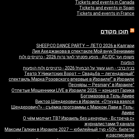
Tickets and events in Canada
Tickets and events in Spain
Tickets and events in France
תוכן מקודם
SHEEP.CO DANCE PARTY — ЛЕТО 2026 в Калгари
Лия Ахеджакова в спектакле Мой внук Вениамин
משופן ועד AC/DC - מופע פסנתר לאור נרות 2026 - כרטיסים ולוח
הופעות
בניה ברבי - חוגג עשור על הבמות! 2026 - כרטיסים ולוח הופעות
"Театр У Никитских Ворот — Свадьба — легендарный
спектакль Марка Розовского впервые в Израиле!" в Израиле
"Песняры — Pesniary" в Израиле
Отпетые Мошенники LIVE в Израиле 2026 — концерт Гарика
Богомазова в Тель-Авиве
Виктор Шендерович в Израиле: «Откуда взялся
Шендерович?» - съёмка программы с Марком Лави в Тель-
Авиве
«О чём молчит ТВ? Израиль без цензуры» - Встреча с
журналистами 9 канала
Максим Галкин в Израиле 2027 — юбилейный тур «50!»: билеты
и расписание