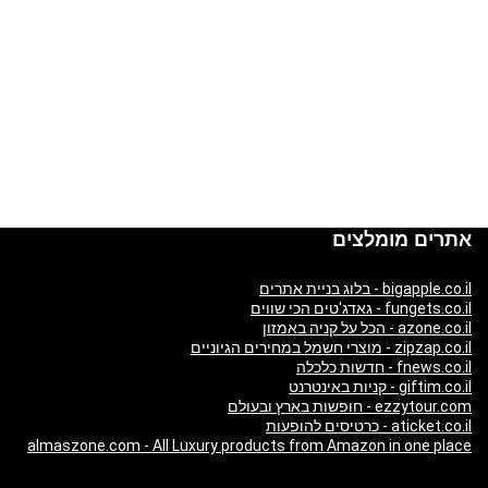
אתרים מומלצים
bigapple.co.il - בלוג בניית אתרים
fungets.co.il - גאדג'טים הכי שווים
azone.co.il - הכל על קניה באמזון
zipzap.co.il - מוצרי חשמל במחירים הגיוניים
fnews.co.il - חדשות כלכלה
giftim.co.il - קניות באינטרנט
ezzytour.com - חופשות בארץ ובעולם
aticket.co.il - כרטיסים להופעות
almaszone.com - All Luxury products from Amazon in one place