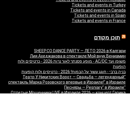
Tickets and events in Turkey
Tickets and events in Canada
Tickets and events in Spain
Tickets and events in France
תוכן מקודם
SHEEP.CO DANCE PARTY — ЛЕТО 2026 в Калгари
Лия Ахеджакова в спектакле Мой внук Вениамин
משופן ועד AC/DC - מופע פסנתר לאור נרות 2026 - כרטיסים ולוח
הופעות
בניה ברבי - חוגג עשור על הבמות! 2026 - כרטיסים ולוח הופעות
"Театр У Никитских Ворот — Свадьба — легендарный
спектакль Марка Розовского впервые в Израиле!" в Израиле
"Песняры — Pesniary" в Израиле
Отпетые Мошенники LIVE в Израиле 2026 — концерт Гарика
Богомазова в Тель-Авиве
Виктор Шендерович в Израиле: «Откуда взялся
Шендерович?» - съёмка программы с Марком Лави в Тель-
Авиве
«О чём молчит ТВ? Израиль без цензуры» - Встреча с
журналистами 9 канала
Максим Галкин в Израиле 2027 — юбилейный тур «50!»: билеты