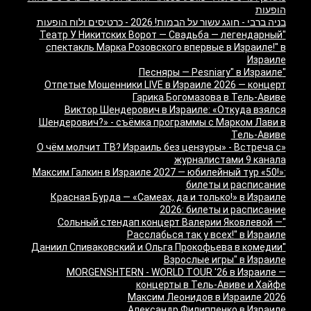
הופעות
בניה ברבי - חוגג עשור על הבמות! 2026 - כרטיסים ולוח הופעות
"Театр У Никитских Ворот — Свадьба — легендарный
спектакль Марка Розовского впервые в Израиле!" в
Израиле
"Песняры — Pesniary" в Израиле
Отпетые Мошенники LIVE в Израиле 2026 — концерт
Гарика Богомазова в Тель-Авиве
Виктор Шендерович в Израиле: «Откуда взялся
Шендерович?» - съёмка программы с Марком Лави в
Тель-Авиве
«О чём молчит ТВ? Израиль без цензуры» - Встреча с
журналистами 9 канала
Максим Галкин в Израиле 2027 — юбилейный тур «50!»:
билеты и расписание
Красная Бурда — «Самеах, да и только!» в Израиле
2026: билеты и расписание
"Сольный стендап концерт Валерии Яковлевой —
Расслабься так у всех!" в Израиле
"Даниил Спиваковский и Ольга Прокофьева в комедии
Взрослые игры" в Израиле
MORGENSHTERN - WORLD TOUR '26 в Израиле —
концерты в Тель-Авиве и Хайфе
Максим Леонидов в Израиле 2026
Александр Филиппенко в Израиле