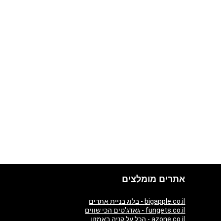
אתרים מומלצים
bigapple.co.il - בלוג בניית אתרים
fungets.co.il - גאדג'טים הכי שווים
azone.co.il - הכל על קניה באמזון