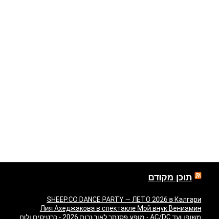
תוכן מקודם
SHEEP.CO DANCE PARTY — ЛЕТО 2026 в Калгари
Лия Ахеджакова в спектакле Мой внук Вениамин
משופן ועד AC/DC - מופע פסנתר לאור נרות 2026 - כרטיסים ולוח