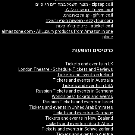
zipzap.co.il - מוצרי חשמל במחירים הגיוניים
fnews.co.il - חדשות כלכלה
giftim.co.il - קניות באינטרנט
ezzytour.com - חופשות בארץ ובעולם
aticket.co.il - כרטיסים להופעות
almaszone.com - All Luxury products from Amazon in one
place
כרטיסים והופעות
Tickets and events in UK
London Theatre - Schedule, Tickets and Reviews
Tickets and events in Ireland
Tickets and events in Australia
Tickets and events in USA
Russian Tickets and events in Germany
World’s best tickets and events
Russian Tickets and events in Israel
Tickets and events in United Arab Emirates
Tickets and events in Germany
Tickets and events in New Zealand
Tickets and events in South Africa
Tickets and events in Schweizerland
Tickets and events in Austria