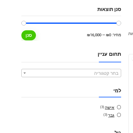
סנן תוצאות
מחיר
מחיר
מחיר:
₪0
—
₪16,000
סנן
מינימלי
מקסימלי
תחום עניין
בחר קטגוריה
למי
אישה
(3)
גבר
(3)
גיל