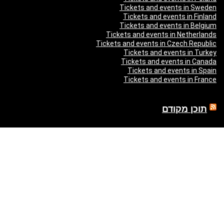
Tickets and events in Sweden
Tickets and events in Finland
Tickets and events in Belgium
Tickets and events in Netherlands
Tickets and events in Czech Republic
Tickets and events in Turkey
Tickets and events in Canada
Tickets and events in Spain
Tickets and events in France
תוכן מקודם
SHEEP.CO DANCE PARTY — ЛЕТО 2026 в Калгари
Лия Ахеджакова в спектакле Мой внук Вениамин
משופן ועד AC/DC - מופע פסנתר לאור נרות 2026 - כרטיסים ולוח
הופעות
בניה ברבי - חוגג עשור על הבמות! 2026 - כרטיסים ולוח הופעות
"Театр У Никитских Ворот — Свадьба — легендарный
спектакль Марка Розовского впервые в Израиле!" в Израиле
"Песняры — Pesniary" в Израиле
Отпетые Мошенники LIVE в Израиле 2026 — концерт Гарика
Богомазова в Тель-Авиве
Виктор Шендерович в Израиле: «Откуда взялся