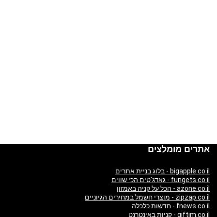
אתרים מומלצים
bigapple.co.il - בלוג בניית אתרים
fungets.co.il - גאדג'טים הכי שווים
azone.co.il - הכל על קניה באמזון
zipzap.co.il - מוצרי חשמל במחירים הגיוניים
fnews.co.il - חדשות כלכלה
giftim.co.il - קניות באינטרנט